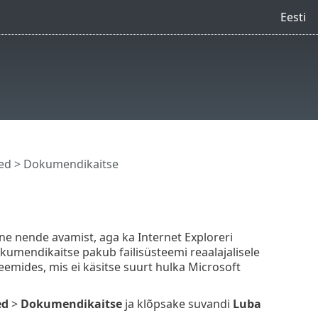
Eesti
ed
> Dokumendikaitse
e nende avamist, aga ka Internet Exploreri
okumendikaitse pakub failisüsteemi reaalajalisele
eemides, mis ei käsitse suurt hulka Microsoft
ed
>
Dokumendikaitse
ja klõpsake suvandi
Luba