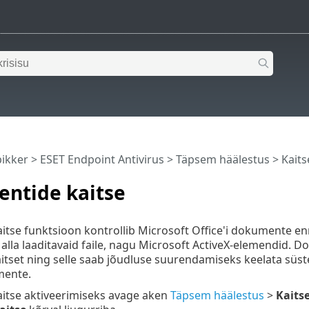
pikker
>
ESET Endpoint Antivirus
>
Täpsem häälestus
>
Kaits
ntide kaitse
se funktsioon kontrollib Microsoft Office'i dokumente enn
alla laaditavaid faile, nagu Microsoft ActiveX-elemendid. D
kaitset ning selle saab jõudluse suurendamiseks keelata süst
mente.
tse aktiveerimiseks avage aken
Täpsem häälestus
>
Kaits