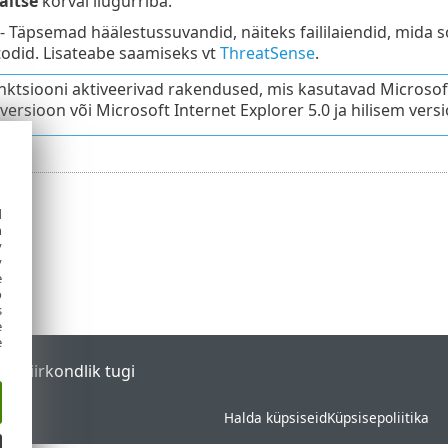
itse
kõrval liugurriba.
- Täpsemad häälestussuvandid, näiteks faililaiendid, mida so
odid. Lisateabe saamiseks vt
ThreatSense
.
unktsiooni aktiveerivad rakendused, mis kasutavad Microsoft 
 versioon või Microsoft Internet Explorer 5.0 ja hilisem versi
d
h
y
y
e
o
s
e
e
tal
Piirkondlik tugi
Halda küpsiseid
Küpsisepoliitika