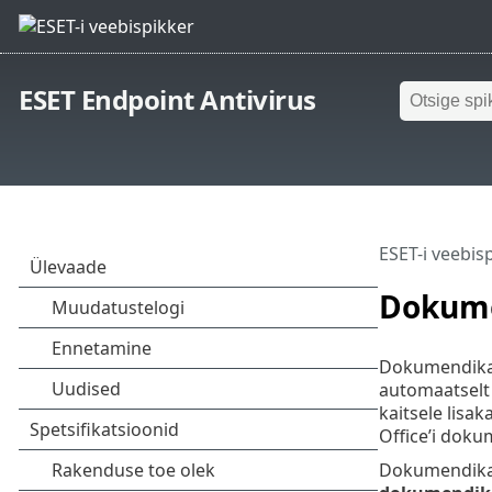
ESET Endpoint Antivirus
ESET-i veebis
Dokume
Dokumendikait
automaatselt 
kaitsele lisa
Office’i doku
Dokumendikai