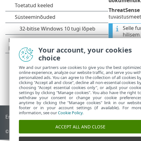
dokumendika
ThreatSense
tuvastusmeet
Selle f
hilisem
Your account, your cookies
choice
We and our partners use cookies to give you the best optimize
online experience, analyze our website traffic, and serve you wit
personalized ads. You can agree to the collection of all cookies b
clicking "Accept all and close", decline all non-essential cookies b
choosing "Accept essential cookies only", or adjust your cooki
settings by clicking "Manage cookies". You also have the right t
withdraw your consent or change your cookie preference
anytime by clicking the "Manage cookies" link in our websit
footer or in your account settings (if available). For mor
information, see our
Cookie Policy
.
End of Life
ESET-i teabebaas
ESET-i foorum
ESET Status Por
ACCEPT ALL AND CLOSE
© 1992 - 2026 ESET, spol. s r.o. – kõik õigused on kaitstud.