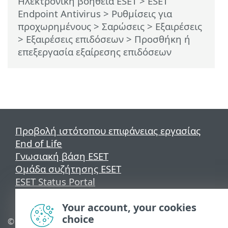
Ηλεκτρονική βοήθεια ESET
>
ESET
Endpoint Antivirus
>
Ρυθμίσεις για
προχωρημένους
>
Σαρώσεις
>
Εξαιρέσεις
>
Εξαιρέσεις επιδόσεων
> Προσθήκη ή
επεξεργασία εξαίρεσης επιδόσεων
Προβολή ιστότοπου επιφάνειας εργασίας
End of Life
Γνωσιακή βάση ESET
Ομάδα συζήτησης ESET
ESET Status Portal
Τοπική υποστήριξη
Your account, your cookies
choice
© 1992 - 2026 ESET, spol. s
Διαχείριση cookies