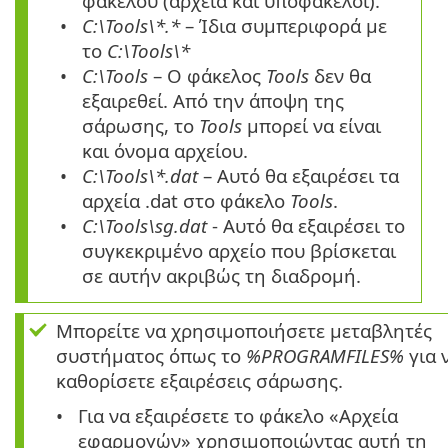
φακέλου (αρχεία και υποφάκελοι).
C:\Tools\*.*
– Ίδια συμπεριφορά με
το
C:\Tools\*
C:\Tools
– Ο φάκελος
Tools
δεν θα
εξαιρεθεί. Από την άποψη της
σάρωσης, το
Tools
μπορεί να είναι
και όνομα αρχείου.
C:\Tools\*.dat
– Αυτό θα εξαιρέσει τα
αρχεία
.dat
στο φάκελο
Tools
.
C:\Tools\sg.dat
- Αυτό θα εξαιρέσει το
συγκεκριμένο αρχείο που βρίσκεται
σε αυτήν ακριβώς τη διαδρομή.
Μπορείτε να χρησιμοποιήσετε μεταβλητές
συστήματος όπως το
%PROGRAMFILES%
για 
καθορίσετε εξαιρέσεις σάρωσης.
Για να εξαιρέσετε το φάκελο «Αρχεία
εφαρμογών» χρησιμοποιώντας αυτή τη