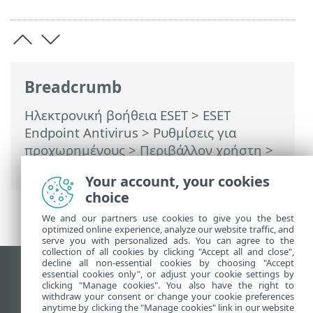
Breadcrumb
Ηλεκτρονική βοήθεια ESET
>
ESET
Endpoint Antivirus
>
Ρυθμίσεις για
προχωρημένους
>
Περιβάλλον χρήστη
>
ESET CMD
Your account, your cookies
choice
We and our partners use cookies to give you the best
optimized online experience, analyze our website traffic, and
serve you with personalized ads. You can agree to the
collection of all cookies by clicking "Accept all and close",
decline all non-essential cookies by choosing "Accept
Προβολή ιστότοπου επιφάνειας εργασίας
essential cookies only", or adjust your cookie settings by
clicking "Manage cookies". You also have the right to
End of Life
withdraw your consent or change your cookie preferences
anytime by clicking the "Manage cookies" link in our website
Γνωσιακή βάση ESET