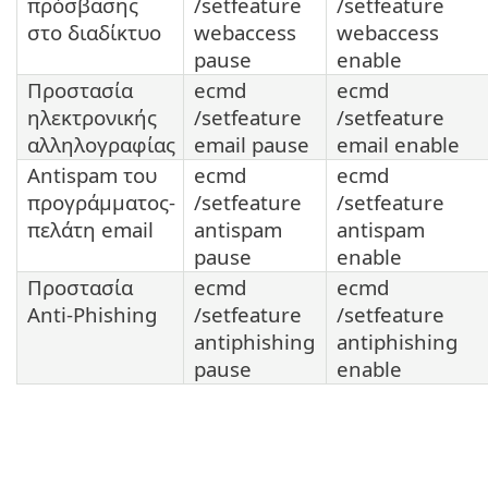
πρόσβασης
/setfeature
/setfeature
στο διαδίκτυο
webaccess
webaccess
pause
enable
Προστασία
ecmd
ecmd
ηλεκτρονικής
/setfeature
/setfeature
αλληλογραφίας
email pause
email enable
Antispam του
ecmd
ecmd
προγράμματος-
/setfeature
/setfeature
πελάτη email
antispam
antispam
pause
enable
Προστασία
ecmd
ecmd
Anti-Phishing
/setfeature
/setfeature
antiphishing
antiphishing
pause
enable