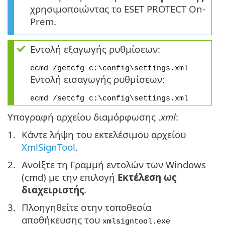
χρησιμοποιώντας το ESET PROTECT On-
Prem.
Εντολή εξαγωγής ρυθμίσεων:
ecmd /getcfg c:\config\settings.xml
Εντολή εισαγωγής ρυθμίσεων:
ecmd /setcfg c:\config\settings.xml
Υπογραφή αρχείου διαμόρφωσης .
xml
:
Κάντε λήψη του εκτελέσιμου αρχείου
XmlSignTool
.
Ανοίξτε τη Γραμμή εντολών των Windows
(cmd) με την επιλογή
Εκτέλεση ως
διαχειριστής
.
Πλοηγηθείτε στην τοποθεσία
αποθήκευσης του
xmlsigntool.exe