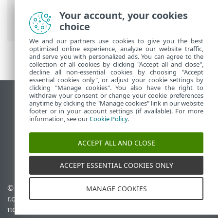
Endpoint Antivirus
>
Χρησιμοποιώντας το
ESET Endpoint Antivirus
>
Ρυθμίσεις
>
Your account, your cookies
Ρυθμίσεις εισαγωγής και εξαγωγής
choice
We and our partners use cookies to give you the best
optimized online experience, analyze our website traffic,
and serve you with personalized ads. You can agree to the
collection of all cookies by clicking "Accept all and close",
decline all non-essential cookies by choosing "Accept
essential cookies only", or adjust your cookie settings by
clicking "Manage cookies". You also have the right to
withdraw your consent or change your cookie preferences
Προβολή ιστότοπου επιφάνειας εργασίας
anytime by clicking the "Manage cookies" link in our website
footer or in your account settings (if available). For more
End of Life
information, see our
Cookie Policy
.
Γνωσιακή βάση ESET
Ομάδα συζήτησης ESET
ACCEPT ALL AND CLOSE
ESET Status Portal
Τοπική υποστήριξη
ACCEPT ESSENTIAL COOKIES ONLY
© 1992 - 2026 ESET, spol. s
Διαχείριση cookies
MANAGE COOKIES
r.o. - Με την επιφύλαξη
Πολιτική cookie
παντός δικαιώματος.