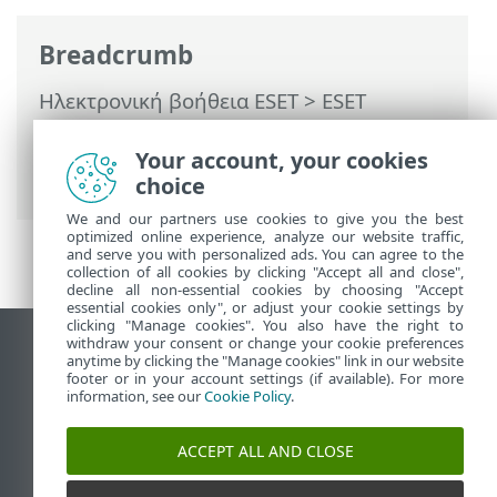
Breadcrumb
Ηλεκτρονική βοήθεια ESET
>
ESET
Endpoint Antivirus
>
Ρυθμίσεις για
προχωρημένους
>
Περιβάλλον χρήστη
>
Your account, your cookies
Ρύθμιση πρόσβασης
choice
We and our partners use cookies to give you the best
optimized online experience, analyze our website traffic,
and serve you with personalized ads. You can agree to the
collection of all cookies by clicking "Accept all and close",
decline all non-essential cookies by choosing "Accept
essential cookies only", or adjust your cookie settings by
clicking "Manage cookies". You also have the right to
withdraw your consent or change your cookie preferences
Προβολή ιστότοπου επιφάνειας εργασίας
anytime by clicking the "Manage cookies" link in our website
footer or in your account settings (if available). For more
End of Life
information, see our
Cookie Policy
.
Γνωσιακή βάση ESET
Ομάδα συζήτησης ESET
ACCEPT ALL AND CLOSE
ESET Status Portal
Τοπική υποστήριξη