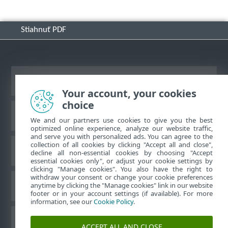
Stiahnuť PDF
Zobraziť stránku ako na počítači
Your account, your cookies
choice
Databáza znalostí ESET
We and our partners use cookies to give you the best
optimized online experience, analyze our website traffic,
and serve you with personalized ads. You can agree to the
collection of all cookies by clicking "Accept all and close",
ESET Fórum
decline all non-essential cookies by choosing "Accept
essential cookies only", or adjust your cookie settings by
clicking "Manage cookies". You also have the right to
withdraw your consent or change your cookie preferences
Technická podpora
anytime by clicking the "Manage cookies" link in our website
footer or in your account settings (if available). For more
information, see our
Cookie Policy
.
Spravovať súbory cookie
ACCEPT ALL AND CLOSE