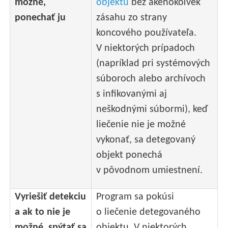
možné,
objektu
bez akéhokoľvek
ponechať ju
zásahu zo strany
koncového používateľa.
V niektorých prípadoch
(napríklad pri systémových
súboroch alebo archívoch
s infikovanými aj
neškodnými súbormi), keď
liečenie nie je možné
vykonať, sa detegovaný
objekt ponechá
v pôvodnom umiestnení.
Vyriešiť detekciu
Program sa pokúsi
a ak to nie je
o liečenie detegovaného
možné, spýtať sa
objektu. V niektorých