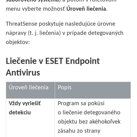
súborového systému
) a potom v roletovom
menu vyberte možnosť
Úroveň liečenia
.
ThreatSense poskytuje nasledujúce úrovne
nápravy (t. j. liečenia) v prípade detegovaných
objektov:
Liečenie v ESET Endpoint
Antivirus
Úroveň liečenia
Popis
Vždy vyriešiť
Program sa pokúsi
detekciu
o liečenie detegovaného
objektu bez akéhokoľvek
zásahu zo strany