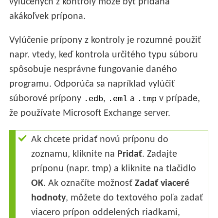
vylúčených z kontroly môže byť pridaná
akákoľvek prípona.
Vylúčenie prípony z kontroly je rozumné použiť
napr. vtedy, keď kontrola určitého typu súboru
spôsobuje nesprávne fungovanie daného
programu. Odporúča sa napríklad vylúčiť
súborové prípony
,
a
v prípade,
.edb
.eml
.tmp
že používate Microsoft Exchange server.
Ak chcete pridať novú príponu do
zoznamu, kliknite na
Pridať
. Zadajte
príponu (napr. tmp) a kliknite na tlačidlo
OK
. Ak označíte možnosť
Zadať viaceré
hodnoty
, môžete do textového poľa zadať
viacero prípon oddelených riadkami,