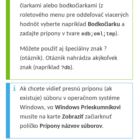
čiarkami alebo bodkočiarkami (z
roletového menu pre oddeľovač viacerých
hodnôt vyberte napríklad
Bodkočiarku
a
zadajte prípony v tvare
).
edb;eml;tmp
Môžete použiť aj špeciálny znak ?
(otáznik). Otáznik nahrádza akýkoľvek
znak (napríklad
).
?db
Ak chcete vidieť presnú príponu (ak
existuje) súboru v operačnom systéme
Windows, vo
Windows Prieskumníkovi
musíte na karte
Zobraziť
začiarknuť
políčko
Prípony názvov súborov
.