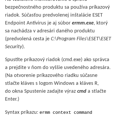
bezpečnostného produktu sa používa príkazový
riadok. Súčasťou predvolenej inštalácie ESET
Endpoint Antivirus je aj súbor
ermm.exe
, ktorý
sa nachádza v adresári daného produktu
(predvolená cesta je
C:\Program Files\ESET\ESET
Security
).
Spustite príkazový riadok (cmd.exe) ako správca
a prejdite v ňom do vyššie uvedeného adresára.
(Na otvorenie príkazového riadku súčasne
stlačte kláves s logom Windows a kláves R,
do okna Spustenie zadajte výraz
cmd
a stlačte
Enter.)
Syntax príkazu:
ermm context command