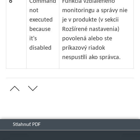
6
Command
Funkcia vzdialeného
not
monitoringu a správy nie
executed
je v produkte (v sekcii
because
Rozšírené nastavenia)
it's
povolená alebo ste
disabled
príkazový riadok
nespustili ako správca.
Stiahnuť PDF