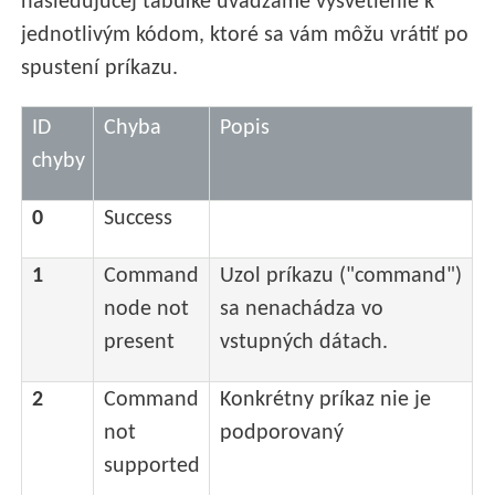
nasledujúcej tabuľke uvádzame vysvetlenie k
jednotlivým kódom, ktoré sa vám môžu vrátiť po
spustení príkazu.
ID
Chyba
Popis
chyby
0
Success
1
Command
Uzol príkazu ("command")
node not
sa nenachádza vo
present
vstupných dátach.
2
Command
Konkrétny príkaz nie je
not
podporovaný
supported