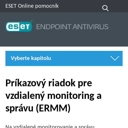
ESET Online pomocník
Vyberte kapitolu
Príkazový riadok pre
vzdialený monitoring a
správu (ERMM)
Na vzdialené monitorovanie a správu