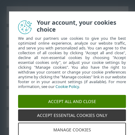
Zobraziť stránku ako na počítači
Your account, your cookies
choice
Databáza znalostí ESET
We and our partners use cookies to give you the best
optimized online experience, analyze our website traffic,
and serve you with personalized ads. You can agree to the
collection of all cookies by clicking "Accept all and close",
ESET Fórum
decline all non-essential cookies by choosing "Accept
essential cookies only", or adjust your cookie settings by
clicking "Manage cookies". You also have the right to
withdraw your consent or change your cookie preferences
Technická podpora
anytime by clicking the "Manage cookies" link in our website
footer or in your account settings (if available). For more
information, see our
Cookie Policy
.
Spravovať súbory cookie
ACCEPT ALL AND CLOSE
ACCEPT ESSENTIAL COOKIES ONLY
Používateľské príručky ESET
MANAGE COOKIES