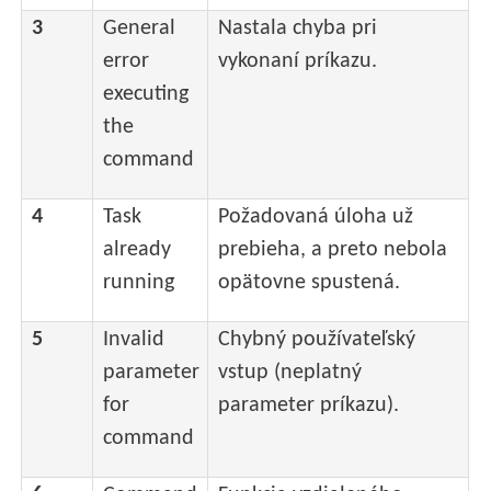
3
General
Nastala chyba pri
error
vykonaní príkazu.
executing
the
command
4
Task
Požadovaná úloha už
already
prebieha, a preto nebola
running
opätovne spustená.
5
Invalid
Chybný používateľský
parameter
vstup (neplatný
for
parameter príkazu).
command