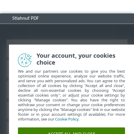
Stiahnuť PDF
Zobraziť stránku ako na počítači
Your account, your cookies
choice
Databáza znalostí ESET
We and our partners use cookies to give you the best
optimized online experience, analyze our website traffic,
and serve you with personalized ads. You can agree to the
collection of all cookies by clicking "Accept all and close",
ESET Fórum
decline all non-essential cookies by choosing "Accept
essential cookies only", or adjust your cookie settings by
clicking "Manage cookies". You also have the right to
withdraw your consent or change your cookie preferences
Technická podpora
anytime by clicking the "Manage cookies" link in our website
footer or in your account settings (if available). For more
information, see our
Cookie Policy
.
Spravovať súbory cookie
ACCEPT ALL AND CLOSE