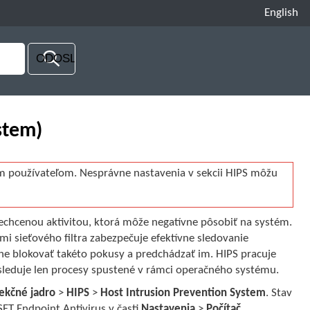
English
stem)
 používateľom. Nesprávne nastavenia v sekcii HIPS môžu
chcenou aktivitou, ktorá môže negatívne pôsobiť na systém.
i sieťového filtra zabezpečuje efektívne sledovanie
ne blokovať takéto pokusy a predchádzať im. HIPS pracuje
sleduje len procesy spustené v rámci operačného systému.
ekčné jadro
>
HIPS
>
Host Intrusion Prevention System
. Stav
ET Endpoint Antivirus v časti
Nastavenia
>
Počítač
.