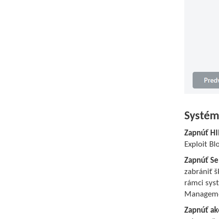
Systém
Zapnúť HI
Exploit Blo
Zapnúť Se
zabrániť š
rámci sys
Managemen
Zapnúť ak