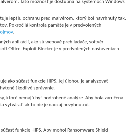
malvérom. Táto možnosť je dostupná na systémoch Windows
ytuje lepšiu ochranu pred malvérom, ktorý bol navrhnutý tak,
ov. Pokročilá kontrola pamäte je v predvolených
pojmov
.
aných aplikácií, ako sú webové prehliadače, softvér
ft Office. Exploit Blocker je v predvolených nastaveniach
je ako súčasť funkcie HIPS. Jej úlohou je analyzovať
hytené škodlivé správanie.
y, ktoré nemajú byť podrobené analýze. Aby bola zaručená
 vytvárať, ak to nie je naozaj nevyhnutné.
o súčasť funkcie HIPS. Aby mohol Ransomware Shield