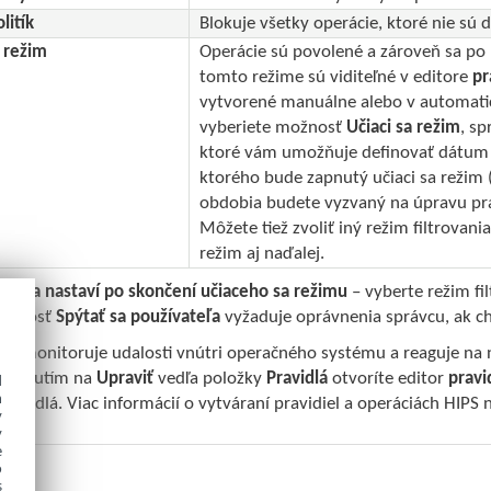
litík
Blokuje všetky operácie, ktoré nie sú
a režim
Operácie sú povolené a zároveň sa po k
tomto režime sú viditeľné v editore
pr
vytvorené manuálne alebo v automat
vyberiete možnosť
Učiaci sa režim
, s
ktoré vám umožňuje definovať dátum a
ktorého bude zapnutý učiaci sa režim
obdobia budete vyzvaný na úpravu prav
Môžete tiež zvoliť iný režim filtrovani
režim aj naďalej.
orý sa nastaví po skončení učiaceho sa režimu
– vyberte režim fi
Možnosť
Spýtať sa používateľa
vyžaduje oprávnenia správcu, ak ch
PS monitoruje udalosti vnútri operačného systému a reaguje na 
 Kliknutím na
Upraviť
vedľa položky
Pravidlá
otvoríte editor
pravi
d
h
pravidlá. Viac informácií o vytváraní pravidiel a operáciách HIPS 
y
y
e
o
s