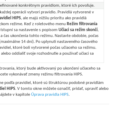
 definované konkrétnym pravidlom, ktoré ich povoľuje.
aždej operácii vytvorí pravidlo. Pravidlá vytvorené v
avidiel HIPS
, ale majú nižšiu prioritu ako pravidlá
ickom režime. Keď z roletového menu
Režim filtrovania
prístupní sa nastavenie s popisom
Učiaci sa režim skončí
,
 čas ukončenia tohto režimu. Nastavte obdobie, počas
 (maximálne 14 dní). Po uplynutí nastaveného časového
idiel, ktoré boli vytvorené počas učiaceho sa režimu.
a alebo oddialiť svoje rozhodnutie a používať učiaci sa
ltrovania, ktorý bude aktivovaný po ukončení učiaceho sa
cete vykonávať zmeny režimu filtrovania HIPS.
ne podľa pravidiel, ktoré sú štruktúrou podobné pravidlám
diel HIPS
. V tomto okne môžete označiť, pridať, upraviť alebo
nájdete v kapitole
Úprava pravidla HIPS
.