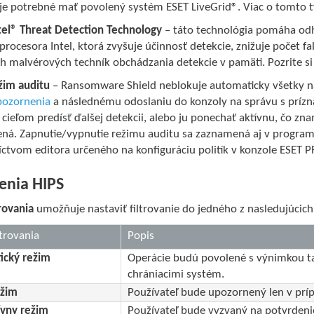
 je potrebné mať povolený systém ESET LiveGrid®. Viac o tomto 
tel® Threat Detection Technology
– táto technológia pomáha od
procesora Intel, ktorá zvyšuje účinnosť detekcie, znižuje počet 
ch malvérových techník obchádzania detekcie v pamäti. Pozrite s
ežim auditu
– Ransomware Shield neblokuje automaticky všetky ná
pozornenia
a následnému odoslaniu do konzoly na správu s príz
 cieľom predísť ďalšej detekcii, alebo ju ponechať aktívnu, čo 
ná. Zapnutie/vypnutie režimu auditu sa zaznamená aj v programe 
íctvom editora určeného na konfiguráciu politík v konzole ESET
enia HIPS
rovania
umožňuje nastaviť filtrovanie do jedného z nasledujúcich
ltrovania
Popis
ický režim
Operácie budú povolené s výnimkou t
chrániacimi systém.
ežim
Používateľ bude upozornený len v prí
ívny režim
Používateľ bude vyzvaný na potvrdenie