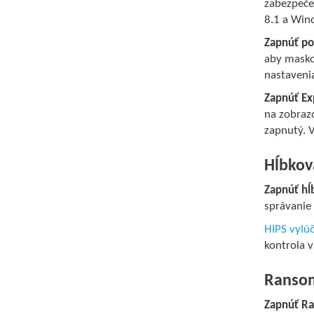
zabezpeče
8.1 a Win
Zapnúť po
aby masko
nastaveni
Zapnúť Ex
na zobrazo
zapnutý. 
Hĺbkov
Zapnúť hĺ
správanie 
HIPS vylúč
kontrola 
Ransom
Zapnúť R