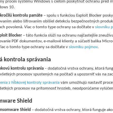
ný proces systému Windows s cieľom poskytnúť ochranu pred 
dows 10.
kročilú kontrolu pamäte
– spolu s funkciou Exploit Blocker posk
vaním alebo šifrovaním obišiel detekciu bezpečnostných produkt
ach povolená. Viac o tomto type ochrany sa dočítate v
slovníku 
ploit Blocker
– táto funkcia slúži na ochranu najčastejšie zneužív
vanie PDF dokumentov, e‑mailové klienty a súčasti balíka Microso
Viac o tomto type ochrany sa dočítate v
slovníku pojmov
.
á kontrola správania
bkovú kontrolu správania
– dodatočná vrstva ochrany, ktorá fungu
všetkých procesov spustených na počítači a upozorniť vás na zac
enia z hĺbkovej kontroly správania
vám umožňujú nastaviť proces
všetkých procesov na prítomnosť hrozieb, neodporúčame vylúčenia
ware Shield
ansomware Shield
– dodatočná vrstva ochrany, ktorá funguje ak