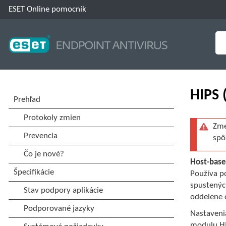
ESET Online pomocník
HIPS 
Zme
spô
Host-base
Používa po
spustenýc
oddelene 
Nastaveni
modulu HI