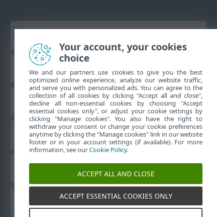
Zobraziť stránku ako na počítači
Your account, your cookies
choice
Databáza znalostí ESET
We and our partners use cookies to give you the best
optimized online experience, analyze our website traffic,
and serve you with personalized ads. You can agree to the
collection of all cookies by clicking "Accept all and close",
ESET Fórum
decline all non-essential cookies by choosing "Accept
essential cookies only", or adjust your cookie settings by
clicking "Manage cookies". You also have the right to
withdraw your consent or change your cookie preferences
Technická podpora
anytime by clicking the "Manage cookies" link in our website
footer or in your account settings (if available). For more
information, see our
Cookie Policy
.
Spravovať súbory cookie
ACCEPT ALL AND CLOSE
ACCEPT ESSENTIAL COOKIES ONLY
Používateľské príručky ESET