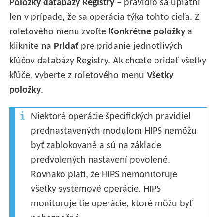
Položky databázy Registry
– pravidlo sa uplatní
len v prípade, že sa operácia týka tohto cieľa. Z
roletového menu zvoľte
Konkrétne položky
a
kliknite na
Pridať
pre pridanie jednotlivých
kľúčov databázy Registry. Ak chcete pridať všetky
kľúče, vyberte z roletového menu
Všetky
položky
.
Niektoré operácie špecifických pravidiel
prednastavených modulom HIPS nemôžu
byť zablokované a sú na základe
predvolených nastavení povolené.
Rovnako platí, že HIPS nemonitoruje
všetky systémové operácie. HIPS
monitoruje tie operácie, ktoré môžu byť