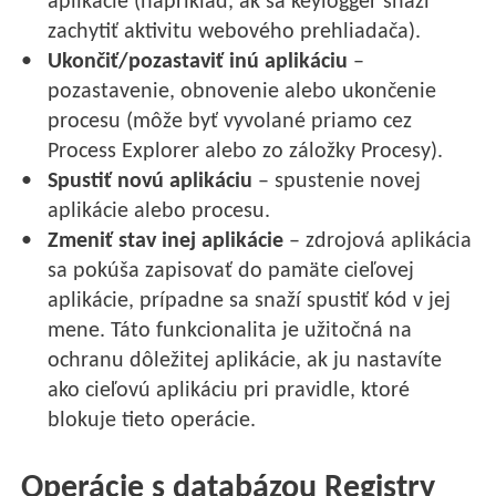
aplikácie (napríklad, ak sa keylogger snaží
zachytiť aktivitu webového prehliadača).
Ukončiť/pozastaviť inú aplikáciu
–
pozastavenie, obnovenie alebo ukončenie
procesu (môže byť vyvolané priamo cez
Process Explorer alebo zo záložky Procesy).
Spustiť novú aplikáciu
– spustenie novej
aplikácie alebo procesu.
Zmeniť stav inej aplikácie
– zdrojová aplikácia
sa pokúša zapisovať do pamäte cieľovej
aplikácie, prípadne sa snaží spustiť kód v jej
mene. Táto funkcionalita je užitočná na
ochranu dôležitej aplikácie, ak ju nastavíte
ako cieľovú aplikáciu pri pravidle, ktoré
blokuje tieto operácie.
Operácie s databázou Registry