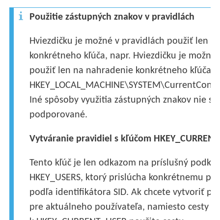
Použitie zástupných znakov v pravidlách
Hviezdičku je možné v pravidlách použiť len n
konkrétneho kľúča, napr. Hviezdičku je možné 
použiť len na nahradenie konkrétneho kľúča, n
HKEY_LOCAL_MACHINE\SYSTEM\CurrentControl
Iné spôsoby využitia zástupných znakov nie sú
podporované.
Vytváranie pravidiel s kľúčom HKEY_CURREN
Tento kľúč je len odkazom na príslušný podkľú
HKEY_USERS, ktorý prislúcha konkrétnemu pou
podľa identifikátora SID. Ak chcete vytvoriť pr
pre aktuálneho používateľa, namiesto cesty