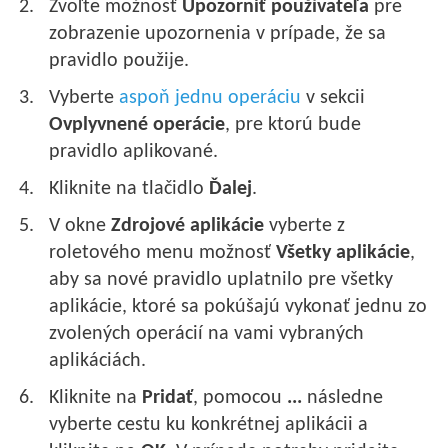
Zvoľte možnosť
Upozorniť používateľa
pre
zobrazenie upozornenia v prípade, že sa
pravidlo použije.
Vyberte
aspoň jednu operáciu
v sekcii
Ovplyvnené operácie
, pre ktorú bude
pravidlo aplikované.
Kliknite na tlačidlo
Ďalej
.
V okne
Zdrojové aplikácie
vyberte z
roletového menu možnosť
Všetky aplikácie
,
aby sa nové pravidlo uplatnilo pre všetky
aplikácie, ktoré sa pokúšajú vykonať jednu zo
zvolených operácií na vami vybraných
aplikáciách.
Kliknite na
Pridať
, pomocou
...
následne
vyberte cestu ku konkrétnej aplikácii a