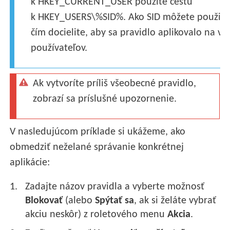
k HKEY_CURRENT_USER použite cestu
k HKEY_USERS\%SID%. Ako SID môžete použiť h
čím docielite, aby sa pravidlo aplikovalo na vš
používateľov.
Ak vytvoríte príliš všeobecné pravidlo,
zobrazí sa príslušné upozornenie.
V nasledujúcom príklade si ukážeme, ako
obmedziť neželané správanie konkrétnej
aplikácie:
Zadajte názov pravidla a vyberte možnosť
Blokovať
(alebo
Spýtať sa
, ak si želáte vybrať
akciu neskôr) z roletového menu
Akcia
.