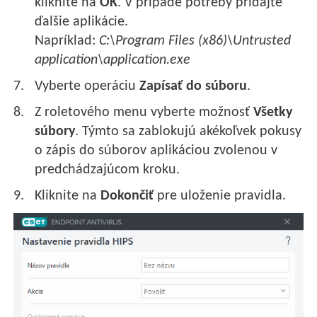
kliknite na
OK
. V prípade potreby pridajte
ďalšie aplikácie.
Napríklad:
C:\Program Files (x86)\Untrusted
application\application.exe
Vyberte operáciu
Zapísať do súboru
.
Z roletového menu vyberte možnosť
Všetky
súbory
. Týmto sa zablokujú akékoľvek pokusy
o zápis do súborov aplikáciou zvolenou v
predchádzajúcom kroku.
Kliknite na
Dokončiť
pre uloženie pravidla.