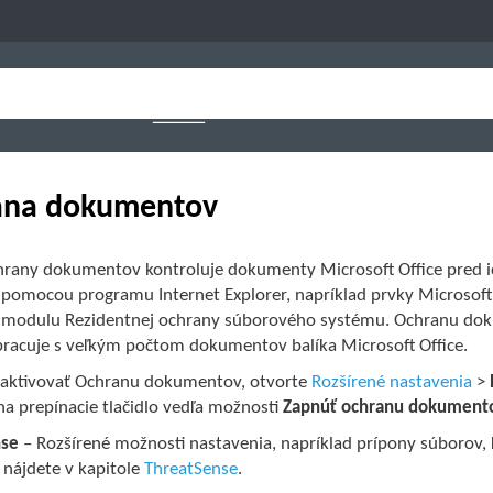
ana dokumentov
rany dokumentov kontroluje dokumenty Microsoft Office pred ic
 pomocou programu Internet Explorer, napríklad prvky Microsof
 modulu Rezidentnej ochrany súborového systému. Ochranu dok
pracuje s veľkým počtom dokumentov balíka Microsoft Office.
 aktivovať Ochranu dokumentov, otvorte
Rozšírené nastavenia
>
 na prepínacie tlačidlo vedľa možnosti
Zapnúť ochranu dokument
nse
– Rozšírené možnosti nastavenia, napríklad prípony súborov, 
 nájdete v kapitole
ThreatSense
.