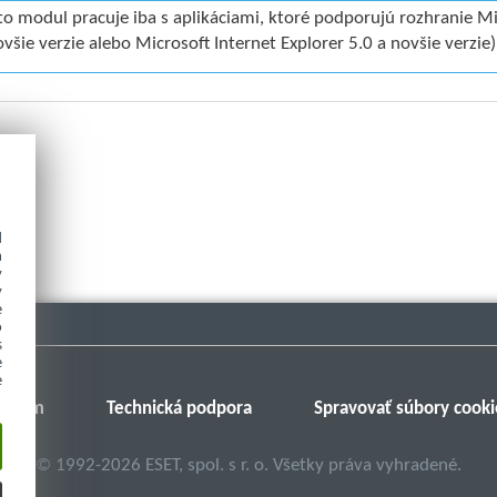
to modul pracuje iba s aplikáciami, ktoré podporujú rozhranie Mi
ovšie verzie alebo Microsoft Internet Explorer 5.0 a novšie verzie)
d
h
y
y
e
o
s
e
e
Fórum
Technická podpora
Spravovať súbory cooki
©
1992-2026
ESET, spol. s r. o. Všetky práva vyhradené.