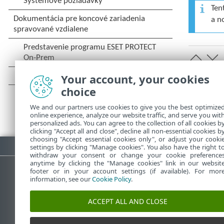
Ten
a n
Your account, your cookies
choice
We and our partners use cookies to give you the best optimize
online experience, analyze our website traffic, and serve you wit
personalized ads. You can agree to the collection of all cookies b
clicking "Accept all and close", decline all non-essential cookies b
choosing "Accept essential cookies only", or adjust your cooki
Stiahnuť PDF
settings by clicking "Manage cookies". You also have the right t
withdraw your consent or change your cookie preference
anytime by clicking the "Manage cookies" link in our websit
footer or in your account settings (if available). For mor
information, see our
Cookie Policy
.
Databáza znalostí ESET
ESET 
ACCEPT ALL AND CLOSE