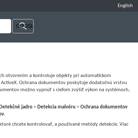
English
h otvorením a kontroluje objekty pri automatickom
t ActiveX. Ochrana dokumentov poskytuje dodatočnú vrstvu
umentov možno vypnúť s cieľom zvýšiť výkon na systémoch,
Detekčné jadro
>
Detekcia malvéru
>
Ochrana dokumentov
ov
.
ktoré chcete kontrolovať, a používané metódy detekcie. Viac