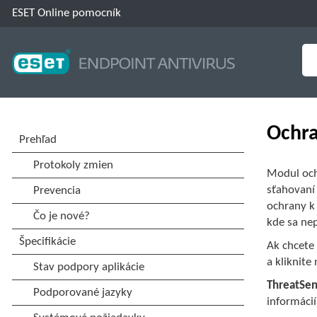
ESET Online pomocník
Ochr
Modul och
sťahovaní
ochrany k
kde sa ne
Ak chcete
a kliknite
ThreatSe
informácií