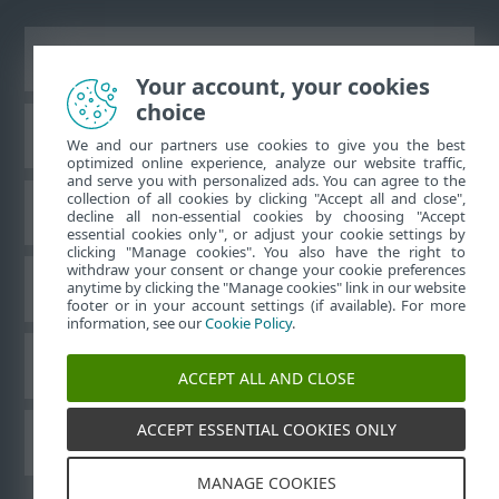
Zobraziť stránku ako na počítači
Your account, your cookies
choice
Databáza znalostí ESET
We and our partners use cookies to give you the best
optimized online experience, analyze our website traffic,
and serve you with personalized ads. You can agree to the
collection of all cookies by clicking "Accept all and close",
ESET Fórum
decline all non-essential cookies by choosing "Accept
essential cookies only", or adjust your cookie settings by
clicking "Manage cookies". You also have the right to
withdraw your consent or change your cookie preferences
Technická podpora
anytime by clicking the "Manage cookies" link in our website
footer or in your account settings (if available). For more
information, see our
Cookie Policy
.
Spravovať súbory cookie
ACCEPT ALL AND CLOSE
ACCEPT ESSENTIAL COOKIES ONLY
Používateľské príručky ESET
MANAGE COOKIES