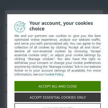
Zobraziť stránku ako na počítači
Your account, your cookies
choice
Databáza znalostí ESET
We and our partners use cookies to give you the best
optimized online experience, analyze our website traffic,
and serve you with personalized ads. You can agree to the
collection of all cookies by clicking "Accept all and close",
ESET Fórum
decline all non-essential cookies by choosing "Accept
essential cookies only", or adjust your cookie settings by
clicking "Manage cookies". You also have the right to
withdraw your consent or change your cookie preferences
Technická podpora
anytime by clicking the "Manage cookies" link in our website
footer or in your account settings (if available). For more
information, see our
Cookie Policy
.
Spravovať súbory cookie
ACCEPT ALL AND CLOSE
ACCEPT ESSENTIAL COOKIES ONLY
Používateľské príručky ESET