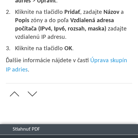
adries
>
Upraviť
.
Kliknite na tlačidlo
Pridať
, zadajte
Názov
a
Popis
zóny a do poľa
Vzdialená adresa
počítača (IPv4, Ipv6, rozsah, maska)
zadajte
vzdialenú IP adresu.
Kliknite na tlačidlo
OK
.
Ďalšie informácie nájdete v časti
Úprava skupín
IP adries
.
Stiahnuť PDF