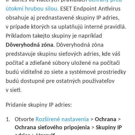
IP adries vo viacerých pravidlách
ochrany pred
útokmi hrubou silou
. ESET Endpoint Antivirus
obsahuje aj prednastavené skupiny IP adries,
v prípade ktorých sa uplatňujú interné pravidlá.
Príkladom takejto skupiny je napríklad
Dôveryhodná zóna
. Dôveryhodná zóna
predstavuje skupinu sieťových adries, kde váš
počítač a zdieľané súbory uložené na počítači
budú viditeľné zo siete a systémové prostriedky
budú dostupné pre ostatných používateľov
v sieti.
Pridanie skupiny IP adries:
Otvorte
Rozšírené nastavenia
>
Ochrana
>
Ochrana sieťového pripojenia
>
Skupiny IP