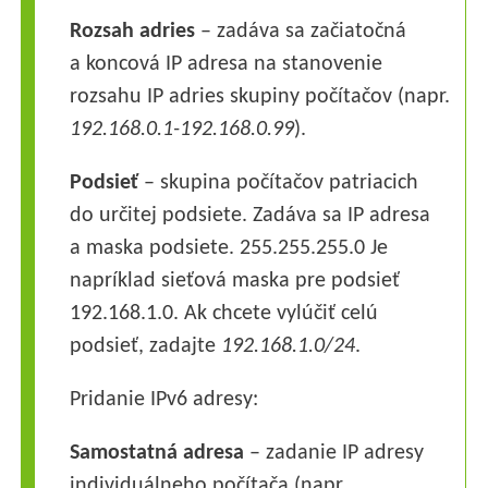
Rozsah adries
– zadáva sa začiatočná
a koncová IP adresa na stanovenie
rozsahu IP adries skupiny počítačov (napr.
192.168.0.1-192.168.0.99
).
Podsieť
– skupina počítačov patriacich
do určitej podsiete. Zadáva sa IP adresa
a maska podsiete. 255.255.255.0 Je
napríklad sieťová maska pre podsieť
192.168.1.0. Ak chcete vylúčiť celú
podsieť, zadajte
192.168.1.0/24
.
Pridanie IPv6 adresy:
Samostatná adresa
– zadanie IP adresy
individuálneho počítača (napr.