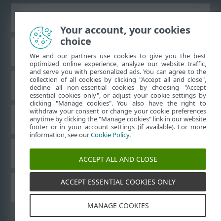
Zobraziť stránku ako na počítači
Your account, your cookies
choice
Databáza znalostí ESET
We and our partners use cookies to give you the best
optimized online experience, analyze our website traffic,
and serve you with personalized ads. You can agree to the
collection of all cookies by clicking "Accept all and close",
ESET Fórum
decline all non-essential cookies by choosing "Accept
essential cookies only", or adjust your cookie settings by
clicking "Manage cookies". You also have the right to
withdraw your consent or change your cookie preferences
Technická podpora
anytime by clicking the "Manage cookies" link in our website
footer or in your account settings (if available). For more
information, see our
Cookie Policy
.
Spravovať súbory cookie
ACCEPT ALL AND CLOSE
ACCEPT ESSENTIAL COOKIES ONLY
Používateľské príručky ESET
MANAGE COOKIES
©
1992-2026
ESET, spol. s r. o. Všetky práva vyhradené.