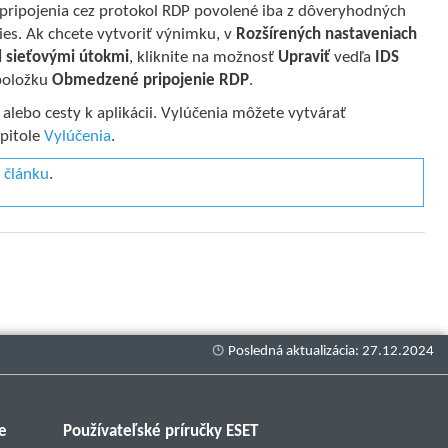
 pripojenia cez protokol RDP povolené iba z dôveryhodných
ries. Ak chcete vytvoriť výnimku, v
Rozšírených nastaveniach
 sieťovými útokmi
, kliknite na možnosť
Upraviť
vedľa
IDS
položku
Obmedzené pripojenie RDP
.
alebo cesty k aplikácii. Vylúčenia môžete vytvárať
apitole
Vylúčenia
.
 článku
.
e
Používateľské príručky ESET