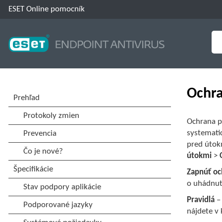
ESET Online pomocník
Ochra
Ochrana p
systemati
pred útokm
útokmi
>
Zapnúť oc
o uhádnuti
Pravidlá
– 
nájdete v