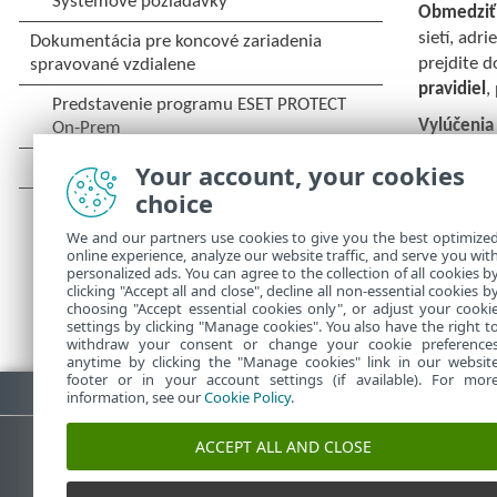
Obmedziť 
sietí, adr
prejdite d
pravidiel
,
Vylúčenia
a upravov
Your account, your cookies
Via
choice
We and our partners use cookies to give you the best optimize
online experience, analyze our website traffic, and serve you wit
personalized ads. You can agree to the collection of all cookies b
clicking "Accept all and close", decline all non-essential cookies b
choosing "Accept essential cookies only", or adjust your cooki
settings by clicking "Manage cookies". You also have the right t
withdraw your consent or change your cookie preference
anytime by clicking the "Manage cookies" link in our websit
footer or in your account settings (if available). For mor
Stiahnuť PDF
information, see our
Cookie Policy
.
ACCEPT ALL AND CLOSE
Databáza znalostí ESET
ESET 