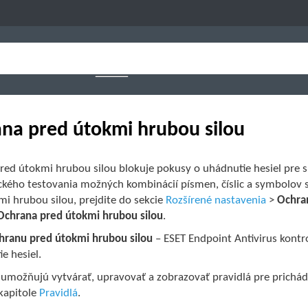
na pred útokmi hrubou silou
red útokmi hrubou silou blokuje pokusy o uhádnutie hesiel pre 
ckého testovania možných kombinácií písmen, číslic a symbolov s
i hrubou silou, prejdite do sekcie
Rozšírené nastavenia
>
Ochra
Ochrana pred útokmi hrubou silou
.
hranu pred útokmi hrubou silou
– ESET Endpoint Antivirus kontr
e hesiel.
umožňujú vytvárať, upravovať a zobrazovať pravidlá pre prichádz
 kapitole
Pravidlá
.