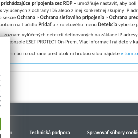
prichádzajúce pripojenia cez RDP
– umožňuje nastaviť, aby boli
ies vylúčených z ochrany IDS alebo z inej konkrétnej skupiny IP ad
o sekcie
Ochrana
>
Ochrana sieťového pripojenia
>
Ochrana pred
 potom na tlačidlo
Pridať
a z roletového menu
Detekcia
vyberte 
– zoznam vylúčených detekcií definovaných na základe IP adresy 
ať v konzole ESET PROTECT On-Prem. Viac informácií nájdete v k
c informácií o ochrane pred útokmi hrubou silou nájdete
v tomto
d
h
y
y
e
o
s
e
e
Fórum
Technická podpora
Spravovať súbory cooki