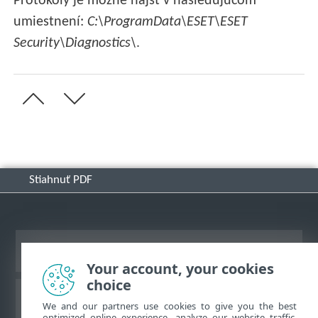
Protokoly je možné nájsť v nasledujúcom
umiestnení:
C:\ProgramData\ESET\ESET
Security\Diagnostics\
.
Stiahnuť PDF
Zobraziť stránku ako na počítači
Your account, your cookies
choice
Databáza znalostí ESET
We and our partners use cookies to give you the best
optimized online experience, analyze our website traffic,