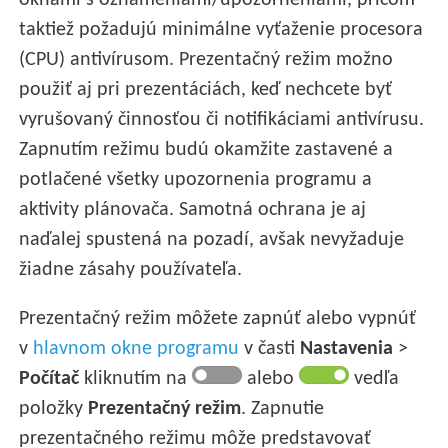
oknami s oznámeniami/upozorneniami, pričom
taktiež požadujú minimálne vyťaženie procesora
(CPU) antivírusom. Prezentačný režim možno
použiť aj pri prezentáciách, keď nechcete byť
vyrušovaný činnosťou či notifikáciami antivírusu.
Zapnutím režimu budú okamžite zastavené a
potlačené všetky upozornenia programu a
aktivity plánovača. Samotná ochrana je aj
naďalej spustená na pozadí, avšak nevyžaduje
žiadne zásahy používateľa.
Prezentačný režim môžete zapnúť alebo vypnúť
v
hlavnom okne programu
v časti
Nastavenia
>
Počítač
kliknutím na
alebo
vedľa
položky
Prezentačný režim
. Zapnutie
prezentačného režimu môže predstavovať