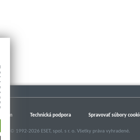
d
h
y
y
e
o
s
e
e
Fórum
Technická podpora
Spravovať súbory cooki
©
1992-2026
ESET, spol. s r. o. Všetky práva vyhradené.