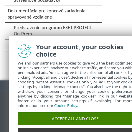
Your account, your cookies
choice
We and our partners use cookies to give you the best optimize
online experience, analyze our website traffic, and serve you wit
personalized ads. You can agree to the collection of all cookies b
clicking "Accept all and close", decline all non-essential cookies b
choosing "Accept essential cookies only", or adjust your cooki
Stiahnuť PDF
settings by clicking "Manage cookies". You also have the right t
withdraw your consent or change your cookie preference
anytime by clicking the "Manage cookies" link in our websit
footer or in your account settings (if available). For mor
information, see our
Cookie Policy
.
Databáza znalostí ESET
ESET 
ACCEPT ALL AND CLOSE