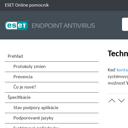
ESET Online pomocník
Techn
Keď
konta
systémový
možnosť