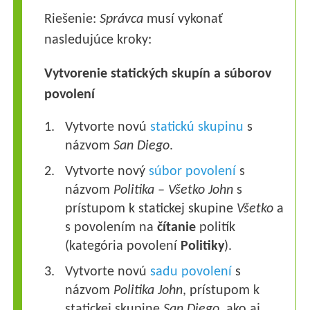
Riešenie:
Správca
musí vykonať
nasledujúce kroky:
Vytvorenie statických skupín a súborov
povolení
Vytvorte novú
statickú skupinu
s
názvom
San Diego
.
Vytvorte nový
súbor povolení
s
názvom
Politika – Všetko John
s
prístupom k statickej skupine
Všetko
a
s povolením na
čítanie
politík
(kategória povolení
Politiky
).
Vytvorte novú
sadu povolení
s
názvom
Politika John
, prístupom k
statickej skupine
San Diego
, ako aj