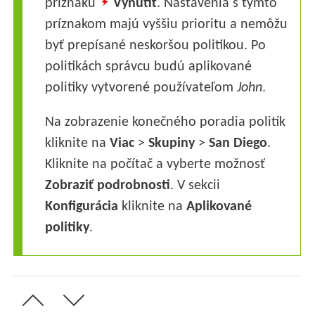
príznaku
Vynútiť
. Nastavenia s týmto
príznakom majú vyššiu prioritu a nemôžu
byť prepísané neskoršou politikou. Po
politikách správcu budú aplikované
politiky vytvorené používateľom
John
.
Na zobrazenie konečného poradia politík
kliknite na
Viac
>
Skupiny
>
San
Diego
.
Kliknite na počítač a vyberte možnosť
Zobraziť podrobnosti
. V sekcii
Konfigurácia
kliknite na
Aplikované
politiky
.