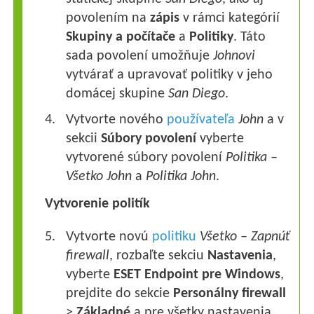
povolením na
zápis
v rámci kategórií
Skupiny a počítače
a
Politiky
. Táto
sada povolení umožňuje
Johnovi
vytvárať a upravovať politiky v jeho
domácej skupine
San Diego
.
Vytvorte nového
používateľa
John
a v
sekcii
Súbory povolení
vyberte
vytvorené súbory povolení
Politika –
Všetko John
a
Politika John
.
Vytvorenie politík
Vytvorte novú
politiku
Všetko – Zapnúť
firewall
, rozbaľte sekciu
Nastavenia
,
vyberte
ESET Endpoint pre Windows
,
prejdite do sekcie
Personálny
firewall
>
Základné
a pre všetky nastavenia