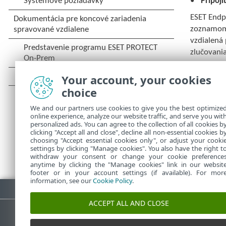
Pripoji
ESET Endp
zoznamom 
vzdialená 
zlučovani
Zluč
Your account, your cookies
Zluč
choice
Ak sa chce
We and our partners use cookies to give you the best optimize
uvedený
p
online experience, analyze our website traffic, and serve you wit
personalized ads. You can agree to the collection of all cookies b
clicking "Accept all and close", decline all non-essential cookies b
choosing "Accept essential cookies only", or adjust your cooki
settings by clicking "Manage cookies". You also have the right t
withdraw your consent or change your cookie preference
anytime by clicking the "Manage cookies" link in our websit
footer or in your account settings (if available). For mor
information, see our
Cookie Policy
.
Stiahnuť PDF
ACCEPT ALL AND CLOSE