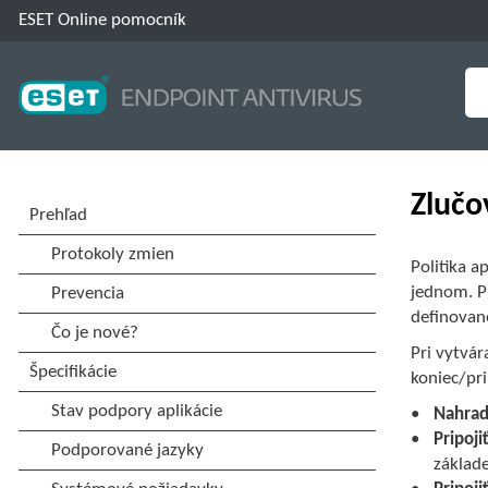
ESET Online pomocník
Zlučo
Politika a
jednom. Pr
definovan
Pri vytvár
koniec/pri
Nahrad
Pripoji
základe