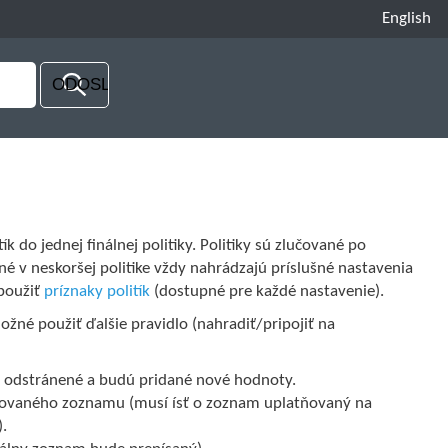
English
ík do jednej finálnej politiky. Politiky sú zlučované po
né v neskoršej politike vždy nahrádzajú príslušné nastavenia
použiť
príznaky politík
(dostupné pre každé nastavenie).
možné použiť ďalšie pravidlo (nahradiť/pripojiť na
 odstránené a budú pridané nové hodnoty.
ikovaného zoznamu (musí ísť o zoznam uplatňovaný na
).