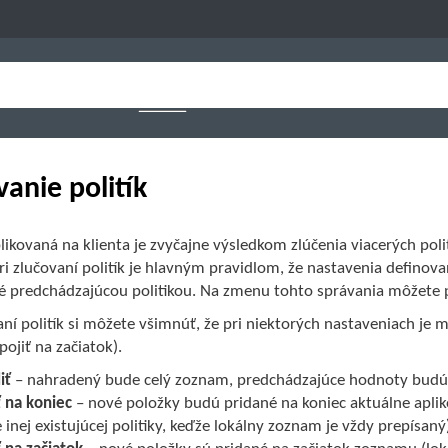
vanie politík
plikovaná na klienta je zvyčajne výsledkom zlúčenia viacerých polit
i zlučovaní politík je hlavným pravidlom, že nastavenia definova
é predchádzajúcou politikou. Na zmenu tohto správania môžete 
aní politík si môžete všimnúť, že pri niektorých nastaveniach je 
pojiť na začiatok).
iť
– nahradený bude celý zoznam, predchádzajúce hodnoty budú
ť na koniec
– nové položky budú pridané na koniec aktuálne apl
 inej existujúcej politiky, keďže lokálny zoznam je vždy prepísaný