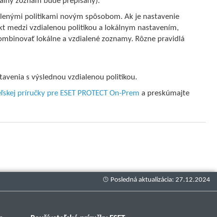
kálny zoznam bude prepísaný).
ialenými politikami novým spôsobom. Ak je nastavenie
t medzi vzdialenou politikou a lokálnym nastavením,
 kombinovať lokálne a vzdialené zoznamy. Rôzne pravidlá
tavenia s výslednou vzdialenou politikou.
eľskej príručky pre ESET PROTECT On-Prem
a preskúmajte