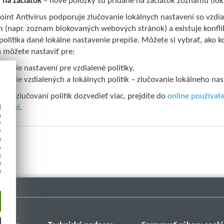
ť na začiatok
– nové položky sú pridané na začiatok zoznamu (lo
oint Antivirus podporuje zlučovanie lokálnych nastavení so vzd
(napr. zoznam blokovaných webových stránok) a existuje konflik
politika dané lokálne nastavenie prepíše. Môžete si vybrať, ako
a môžete nastaviť pre:
ovanie nastavení pre vzdialené politiky.
ovanie vzdialených a lokálnych politík – zlučovanie lokálneho nas
te o zlučovaní politík dozvedieť viac, prejdite do
online používat
d
ríklad
.
h
y
y
e
o
s
e
e