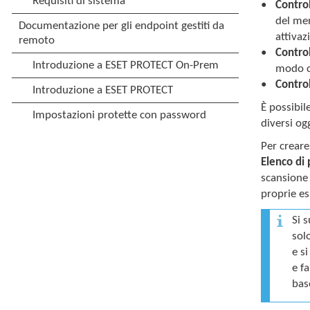
Contro
del men
attivaz
Contro
modo ch
Contro
È possibil
diversi og
Per creare
Elenco di p
scansione 
proprie e
Si 
sol
e s
e fa
bas