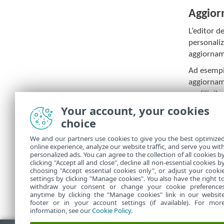
Aggio
L’editor de
personaliz
aggiornam
Ad esempio
aggiorname
profili: i
a
Strumen
Your account, your cookies
come seco
choice
Profilo d
We and our partners use cookies to give you the best optimize
online experience, analyze our website traffic, and serve you wit
Elenco di p
personalized ads. You can agree to the collection of all cookies b
clicking "Accept all and close", decline all non-essential cookies b
choosing "Accept essential cookies only", or adjust your cooki
settings by clicking "Manage cookies". You also have the right t
withdraw your consent or change your cookie preference
anytime by clicking the "Manage cookies" link in our websit
footer or in your account settings (if available). For mor
information, see our
Cookie Policy
.