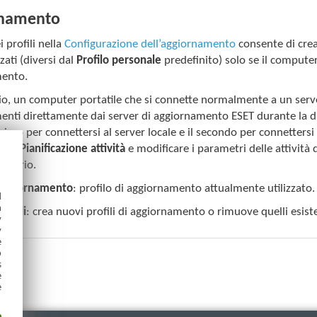
rnamento
i profili nella
Configurazione dell’aggiornamento
consente di crear
zati (diversi dal
Profilo personale
predefinito) solo se il computer
ento.
, un computer portatile che si connette normalmente a un server l
nti direttamente dai server di aggiornamento ESET durante la dis
l primo per connettersi al server locale e il secondo per connetters
ti
>
Pianificazione attività
e modificare i parametri delle attività 
ndario.
i aggiornamento
: profilo di aggiornamento attualmente utilizzato.
d
h
rofili
: crea nuovi profili di aggiornamento o rimuove quelli esiste
y
y
e
o
s
e
e