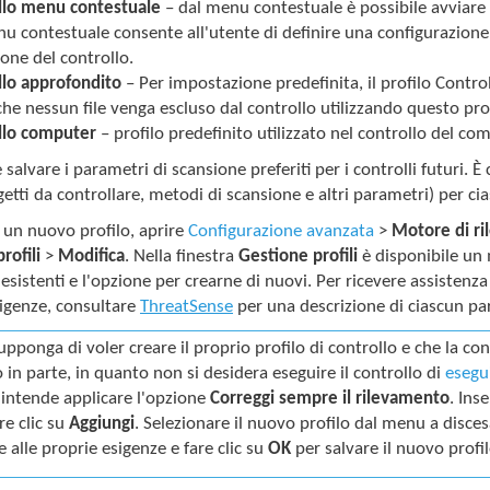
llo menu contestuale
– dal menu contestuale è possibile avviare un 
u contestuale consente all'utente di definire una configurazione d
ione del controllo.
llo approfondito
– Per impostazione predefinita, il profilo Control
e nessun file venga escluso dal controllo utilizzando questo prof
llo computer
– profilo predefinito utilizzato nel controllo del c
e salvare i parametri di scansione preferiti per i controlli futuri. È
getti da controllare, metodi di scansione e altri parametri) per c
 un nuovo profilo, aprire
Configurazione avanzata
>
Motore di r
rofili
>
Modifica
. Nella finestra
Gestione profili
è disponibile un
esistenti e l'opzione per crearne di nuovi. Per ricevere assistenza
sigenze, consultare
ThreatSense
per una descrizione di ciascun pa
supponga di voler creare il proprio profilo di controllo e che la c
o in parte, in quanto non si desidera eseguire il controllo di
esegu
i intende applicare l'opzione
Correggi sempre il rilevamento
. Ins
re clic su
Aggiungi
. Selezionare il nuovo profilo dal menu a disce
e alle proprie esigenze e fare clic su
OK
per salvare il nuovo profil