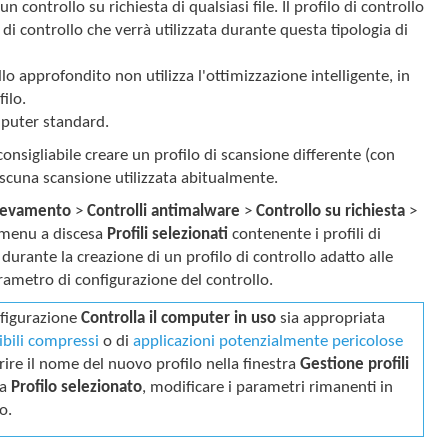
controllo su richiesta di qualsiasi file. Il profilo di controllo
i controllo che verrà utilizzata durante questa tipologia di
lo approfondito non utilizza l'ottimizzazione intelligente, in
ilo.
omputer standard.
 consigliabile creare un profilo di scansione differente (con
iascuna scansione utilizzata abitualmente.
ilevamento
>
Controlli antimalware
>
Controllo su richiesta
>
 menu a discesa
Profili selezionati
contenente i profili di
 durante la creazione di un profilo di controllo adatto alle
rametro di configurazione del controllo.
onfigurazione
Controlla il computer in uso
sia appropriata
ibili compressi
o di
applicazioni potenzialmente pericolose
erire il nome del nuovo profilo nella finestra
Gestione profili
sa
Profilo selezionato
, modificare i parametri rimanenti in
o.