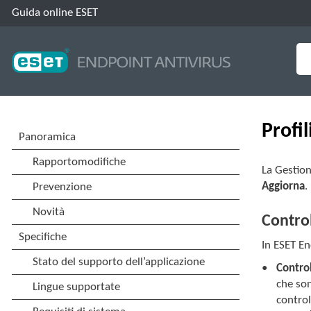
Guida online ESET
Profil
La Gestion
Aggiorna
.
Contro
In ESET En
Control
che son
control