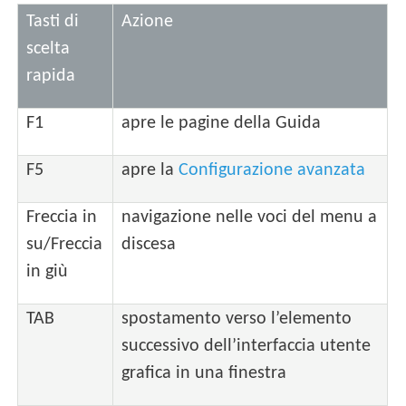
Tasti di
Azione
scelta
rapida
F1
apre le pagine della Guida
F5
apre la
Configurazione avanzata
Freccia in
navigazione nelle voci del menu a
su/Freccia
discesa
in giù
TAB
spostamento verso l’elemento
successivo dell’interfaccia utente
grafica in una finestra