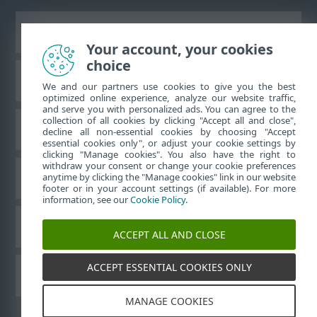
Visualizza sito desktop
Your account, your cookies
choice
ESET Knowledge Base
We and our partners use cookies to give you the best
optimized online experience, analyze our website traffic,
and serve you with personalized ads. You can agree to the
collection of all cookies by clicking "Accept all and close",
Forum ESET
decline all non-essential cookies by choosing "Accept
essential cookies only", or adjust your cookie settings by
clicking "Manage cookies". You also have the right to
withdraw your consent or change your cookie preferences
Supporto regionale
anytime by clicking the "Manage cookies" link in our website
footer or in your account settings (if available). For more
information, see our
Cookie Policy
.
Gestisci cookie
ACCEPT ALL AND CLOSE
ACCEPT ESSENTIAL COOKIES ONLY
Guide per l’utente ESET
MANAGE COOKIES
©
1992-2026
ESET, spol. s r.o. - Tutti i diritti riservati.