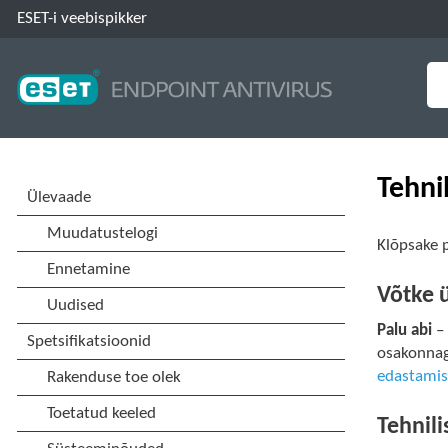
ESET-i veebispikker
Tehnil
Klõpsake 
Võtke 
Palu abi
– 
osakonnaga
edastami
Tehnil