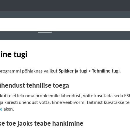
ine tugi
programmi põhiaknas valikut
Spikker ja tugi
>
Tehniline tugi
.
ühendust tehnilise toega
kui te ei leia oma probleemile lahendust, võite kasutada seda ESET-
 kiiresti ühendust võtta. Enne veebivormi täitmist kuvatakse tei
se
aken.
ise toe jaoks teabe hankimine