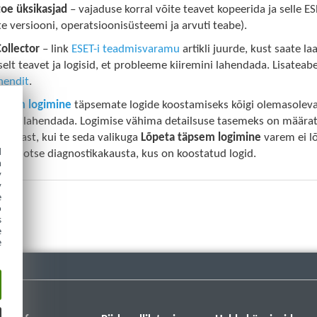
toe üksikasjad
– vajaduse korral võite teavet kopeerida ja selle ESE
e versiooni, operatsioonisüsteemi ja arvuti teabe).
ollector
– link
ESET-i teadmisvaramu
artikli juurde, kust saate l
lt teavet ja logisid, et probleeme kiiremini lahendada. Lisatea
hendit
.
psem logimine
täpsemate logide koostamiseks kõigi olemasolevat
da ja lahendada. Logimise vähima detailsuse tasemeks on määr
 pärast, kui te seda valikuga
Lõpeta täpsem logimine
varem ei lõ
d
äseb otse diagnostikakausta, kus on koostatud logid.
h
y
y
e
o
s
e
e