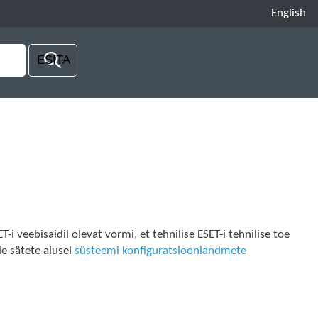
English
i veebisaidil olevat vormi, et tehnilise ESET-i tehnilise toe
e sätete alusel
süsteemi konfiguratsiooniandmete