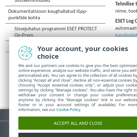
Tehnilise 
nime, toot
ESET Log C
automaatse
kasutusju
Lubage
Tä
Your account, your cookies
diagnoosi
choice
kahe tunni
We and our partners use cookies to give you the best optimize
millest pä
online experience, analyze our website traffic, and serve you wit
personalized ads. You can agree to the collection of all cookies b
clicking "Accept all and close", decline all non-essential cookies b
choosing "Accept essential cookies only", or adjust your cooki
settings by clicking "Manage cookies". You also have the right t
withdraw your consent or change your cookie preference
anytime by clicking the "Manage cookies" link in our websit
footer or in your account settings (if available). For mor
information, see our
Cookie Policy
.
Laadi PDF alla
ACCEPT ALL AND CLOSE