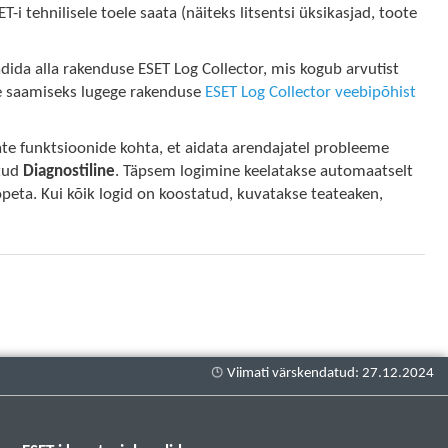
T-i tehnilisele toele saata (näiteks litsentsi üksikasjad, toote
aadida alla rakenduse ESET Log Collector, mis kogub arvutist
be saamiseks lugege rakenduse
ESET Log Collector veebipõhist
e funktsioonide kohta, et aidata arendajatel probleeme
atud
Diagnostiline
. Täpsem logimine keelatakse automaatselt
peta. Kui kõik logid on koostatud, kuvatakse teateaken,