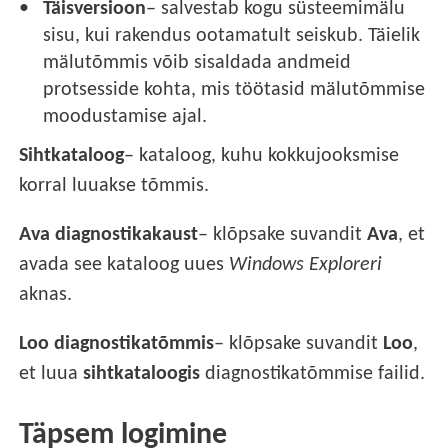
Täisversioon
– salvestab kogu süsteemimälu
sisu, kui rakendus ootamatult seiskub. Täielik
mälutõmmis võib sisaldada andmeid
protsesside kohta, mis töötasid mälutõmmise
moodustamise ajal.
Sihtkataloog
– kataloog, kuhu kokkujooksmise
korral luuakse tõmmis.
Ava diagnostikakaust
– klõpsake suvandit
Ava
, et
avada see kataloog uues
Windows Exploreri
aknas.
Loo diagnostikatõmmis
– klõpsake suvandit
Loo
,
et luua
sihtkataloogis
diagnostikatõmmise failid.
Täpsem logimine