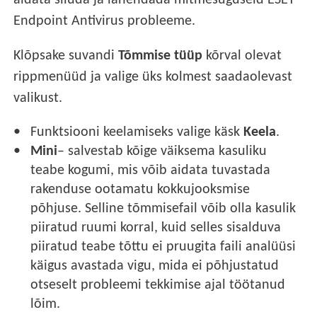
aidata siluda ja lahendada mitmesuguseid ESET
Endpoint Antivirus probleeme.
Klõpsake suvandi
Tõmmise tüüp
kõrval olevat
rippmenüüd ja valige üks kolmest saadaolevast
valikust.
Funktsiooni keelamiseks valige käsk
Keela
.
Mini
– salvestab kõige väiksema kasuliku
teabe kogumi, mis võib aidata tuvastada
rakenduse ootamatu kokkujooksmise
põhjuse. Selline tõmmisefail võib olla kasulik
piiratud ruumi korral, kuid selles sisalduva
piiratud teabe tõttu ei pruugita faili analüüsi
käigus avastada vigu, mida ei põhjustatud
otseselt probleemi tekkimise ajal töötanud
lõim.