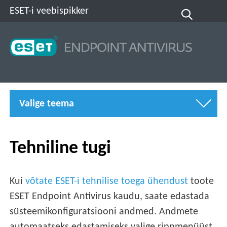
ESET-i veebispikker
Valige teema
Tehniline tugi
Kui
võtate ESET-i tehnilise toega ühendust
toote
ESET Endpoint Antivirus kaudu, saate edastada
süsteemikonfiguratsiooni andmed. Andmete