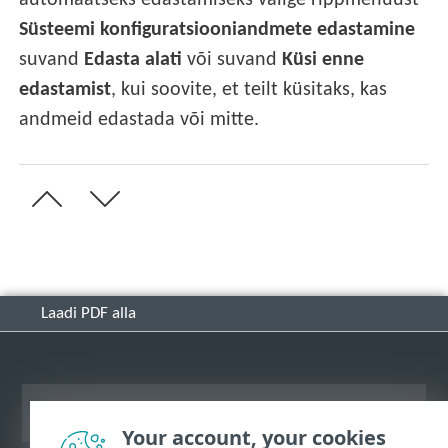
automaatseks edastamiseks valige rippmenüüst
Süsteemi konfiguratsiooniandmete edastamine
suvand
Edasta alati
või suvand
Küsi enne
edastamist
, kui soovite, et teilt küsitaks, kas
andmeid edastada või mitte.
Laadi PDF alla
Vaata tavaarvutile mõeldud veebilehte
Your account, your cookies