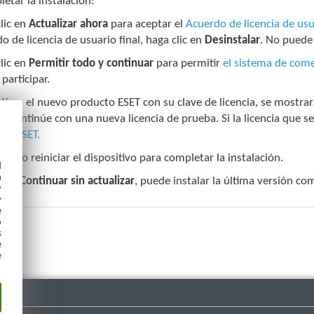
etar la instalación:
lic en
Actualizar ahora
para aceptar el
Acuerdo de licencia de usu
o de licencia de usuario final, haga clic en
Desinstalar
. No puede 
lic en
Permitir todo y continuar
para permitir
el sistema de come
 participar.
ctivar el nuevo producto ESET con su clave de licencia, se mostrar
ia, continúe con una nueva licencia de prueba. Si la licencia que 
to ESET.
esario reiniciar el dispositivo para completar la instalación.
d
h
ic en
Continuar sin actualizar
, puede instalar la última versión com
y
y
e
o
s
e
e