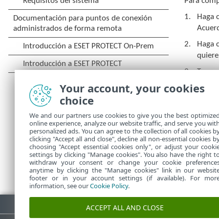
Para compl
Haga c
Acuerd
Haga c
quiere
Tras a
licenc
Your account, your cookies
produc
choice
Es nec
We and our partners use cookies to give you the best optimize
online experience, analyze our website traffic, and serve you wit
Si hace cl
personalized ads. You can agree to the collection of all cookies b
clicking "Accept all and close", decline all non-essential cookies b
choosing "Accept essential cookies only", or adjust your cooki
settings by clicking "Manage cookies". You also have the right t
withdraw your consent or change your cookie preference
anytime by clicking the "Manage cookies" link in our websit
footer or in your account settings (if available). For mor
information, see our
Cookie Policy
.
Descargar PDF
ACCEPT ALL AND CLOSE