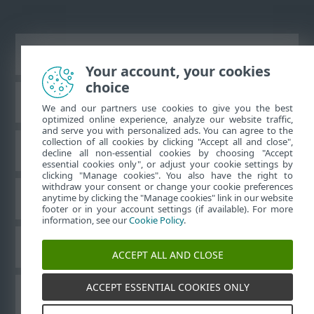
Ver sitio del escritorio
Your account, your cookies
choice
Base de conocimiento de ESET
We and our partners use cookies to give you the best
optimized online experience, analyze our website traffic,
and serve you with personalized ads. You can agree to the
collection of all cookies by clicking "Accept all and close",
Foro de ESET
decline all non-essential cookies by choosing "Accept
essential cookies only", or adjust your cookie settings by
clicking "Manage cookies". You also have the right to
withdraw your consent or change your cookie preferences
Soporte regional
anytime by clicking the "Manage cookies" link in our website
footer or in your account settings (if available). For more
information, see our
Cookie Policy
.
Administrar perfiles
ACCEPT ALL AND CLOSE
ACCEPT ESSENTIAL COOKIES ONLY
Guías para el usuario ESET