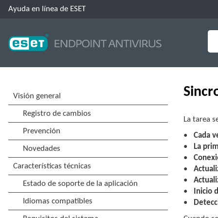
Ayuda en línea de ESET
Sincr
La tarea s
Cada ve
La prim
Conexi
Actual
Actuali
Inicio 
Detecc