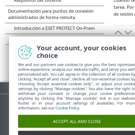
Cuando se
tarea. Por
de sesión 
Your account, your cookies
choice
We and our partners use cookies to give you the best optimize
online experience, analyze our website traffic, and serve you wit
personalized ads. You can agree to the collection of all cookies b
clicking "Accept all and close", decline all non-essential cookies b
choosing "Accept essential cookies only", or adjust your cooki
Descargar PDF
settings by clicking "Manage cookies". You also have the right t
withdraw your consent or change your cookie preference
anytime by clicking the "Manage cookies" link in our websit
footer or in your account settings (if available). For mor
information, see our
Cookie Policy
.
Base de conocimiento de ESET
ACCEPT ALL AND CLOSE