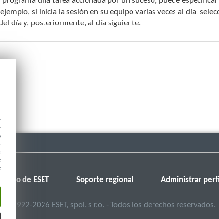
 programa una tarea accionada por un suceso, puede especificar 
 ejemplo, si inicia la sesión en su equipo varias veces al día, selec
del día y, posteriormente, al día siguiente.
d
h
y
y
e
o
s
e
e
Foro de ESET
Soporte regional
Administrar perfi
©
1992-2026
ESET, spol. s r.o. - Todos los derechos reservados.