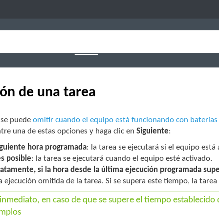
ón de una tarea
 se puede
omitir cuando el equipo está funcionando con baterías
ntre una de estas opciones y haga clic en
Siguiente
:
siguiente hora programada
: la tarea se ejecutará si el equipo est
s posible
: la tarea se ejecutará cuando el equipo esté activado.
atamente, si la hora desde la última ejecución programada supe
 ejecución omitida de la tarea. Si se supera este tiempo, la tare
inmediato, en caso de que se supere el tiempo establecido
mplos