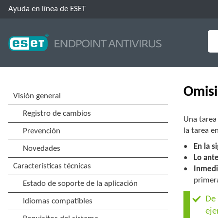
Ayuda en línea de ESET
Omisi
Una tarea
la tarea e
En la 
Lo ante
Inmedi
primera
De 
eje