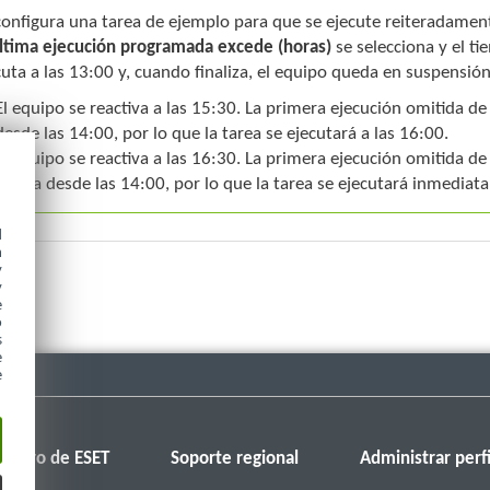
configura una tarea de ejemplo para que se ejecute reiteradamen
última ejecución programada excede (horas)
se selecciona y el t
cuta a las 13:00 y, cuando finaliza, el equipo queda en suspensión
El equipo se reactiva a las 15:30. La primera ejecución omitida de
desde las 14:00, por lo que la tarea se ejecutará a las 16:00.
El equipo se reactiva a las 16:30. La primera ejecución omitida de
media desde las 14:00, por lo que la tarea se ejecutará inmediat
d
h
y
y
e
o
s
e
e
Foro de ESET
Soporte regional
Administrar perfi