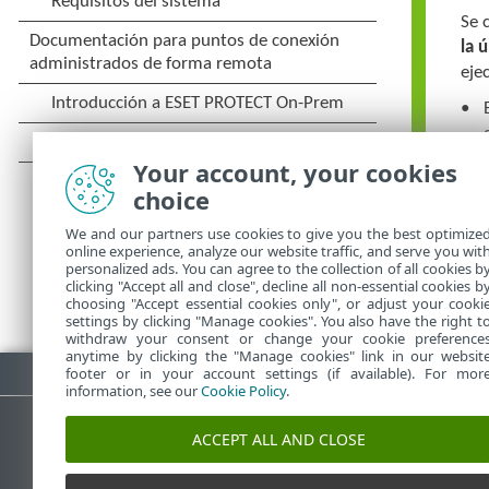
Se 
la 
eje
Your account, your cookies
choice
We and our partners use cookies to give you the best optimize
online experience, analyze our website traffic, and serve you wit
personalized ads. You can agree to the collection of all cookies b
clicking "Accept all and close", decline all non-essential cookies b
choosing "Accept essential cookies only", or adjust your cooki
settings by clicking "Manage cookies". You also have the right t
withdraw your consent or change your cookie preference
anytime by clicking the "Manage cookies" link in our websit
Descargar PDF
footer or in your account settings (if available). For mor
information, see our
Cookie Policy
.
ACCEPT ALL AND CLOSE
Base de conocimiento de ESET