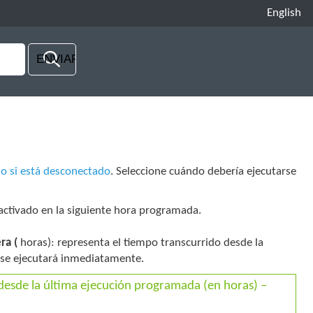
English
 o si está desconectado
. Seleccione cuándo debería ejecutarse
á activado en la siguiente hora programada.
ra (
horas): representa el tiempo transcurrido desde la
a se ejecutará inmediatamente.
 desde la última ejecución programada (en horas) –