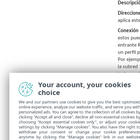
Descripci
Direccion
aplica est
Conexión 
estos pued
entrante R
un perfil 
Por ejempl
la subred 
todas será
Your account, your cookies
Informar s
choice
inalámbric
Activador
We and our partners use cookies to give you the best optimize
online experience, analyze our website traffic, and serve you wit
Consulte
personalized ads. You can agree to the collection of all cookies b
clicking "Accept all and close", decline all non-essential cookies b
choosing "Accept essential cookies only", or adjust your cooki
settings by clicking "Manage cookies". You also have the right t
withdraw your consent or change your cookie preference
anytime by clicking the "Manage cookies" link in our websit