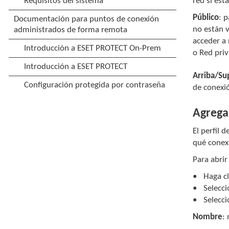
red si es
Público
: 
no están v
acceder a
o Red pri
Arriba/Su
de conexió
Agregar
El perfil 
qué conexi
Para abrir
Haga cl
Selecci
Selecci
Nombre
: