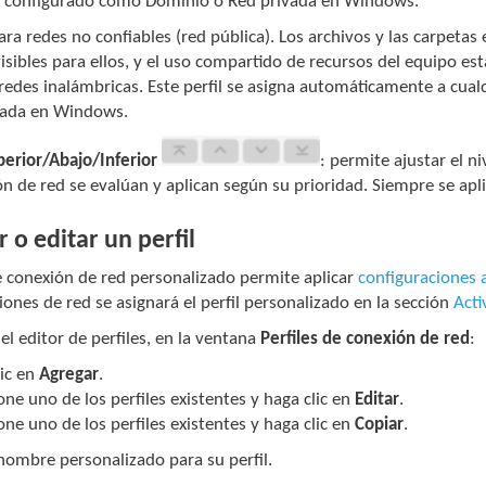
tá configurado como Dominio o Red privada en Windows.
para redes no confiables (red pública). Los archivos y las carpeta
isibles para ellos, y el uso compartido de recursos del equipo e
 redes inalámbricas. Este perfil se asigna automáticamente a cu
vada en Windows.
perior/Abajo/Inferior
: permite ajustar el ni
n de red se evalúan y aplican según su prioridad. Siempre se aplic
 o editar un perfil
de conexión de red personalizado permite aplicar
configuraciones 
ones de red se asignará el perfil personalizado en la sección
Acti
 el editor de perfiles, en la ventana
Perfiles de conexión de red
:
ic en
Agregar
.
one uno de los perfiles existentes y haga clic en
Editar
.
one uno de los perfiles existentes y haga clic en
Copiar
.
 nombre personalizado para su perfil.