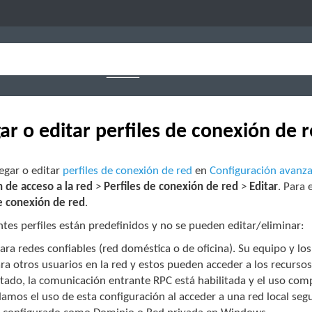
ar o editar perfiles de conexión de 
egar o editar
perfiles de conexión de red
en
Configuración avanz
 de acceso a la red
>
Perfiles de conexión de red
>
Editar
. Para 
de conexión de red
.
ntes perfiles están predefinidos y no se pueden editar/eliminar:
para redes confiables (red doméstica o de oficina). Su equipo y 
ara otros usuarios en la red y estos pueden acceder a los recurso
itado, la comunicación entrante RPC está habilitada y el uso comp
os el uso de esta configuración al acceder a una red local segu