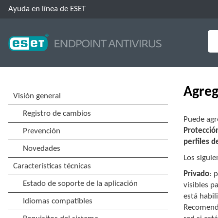
Ayuda en línea de ESET
Agreg
Puede agr
Protección
perfiles 
Los siguie
Privado
: 
visibles p
está habil
Recomendam