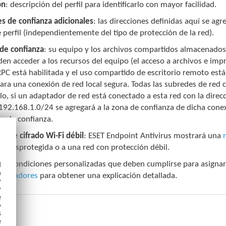
ón
: descripción del perfil para identificarlo con mayor facilidad.
es de confianza adicionales
: las direcciones definidas aquí se agr
e perfil (independientemente del tipo de protección de la red).
de confianza
: su equipo y los archivos compartidos almacenados 
en acceder a los recursos del equipo (el acceso a archivos e imp
PC está habilitada y el uso compartido de escritorio remoto está
para una conexión de red local segura. Todas las subredes de re
o, si un adaptador de red está conectado a esta red con la direc
192.168.1.0/24 se agregará a la zona de confianza de dicha conex
n de confianza.
obre cifrado Wi-Fi débil
: ESET Endpoint Antivirus mostrará una
a desprotegida o a una red con protección débil.
es
: condiciones personalizadas que deben cumplirse para asignar 
d
h
Activadores
para obtener una explicación detallada.
y
y
e
o
s
e