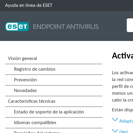
Ayuda en línea de ESET
Activ
Los activ
la red con
perfil de 
menos una
cabo la cr
Están dis
Adapt
DNS