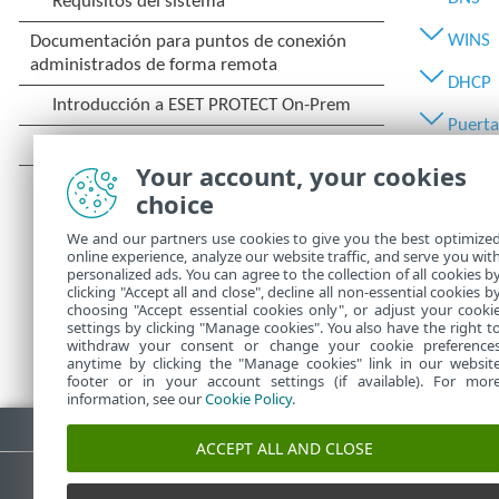
WINS
DHCP
Puerta
Wi-Fi
Your account, your cookies
choice
Perfil
We and our partners use cookies to give you the best optimize
Autent
online experience, analyze our website traffic, and serve you wit
personalized ads. You can agree to the collection of all cookies b
clicking "Accept all and close", decline all non-essential cookies b
choosing "Accept essential cookies only", or adjust your cooki
settings by clicking "Manage cookies". You also have the right t
withdraw your consent or change your cookie preference
anytime by clicking the "Manage cookies" link in our websit
footer or in your account settings (if available). For mor
information, see our
Cookie Policy
.
Descargar PDF
ACCEPT ALL AND CLOSE