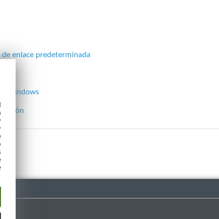
 de enlace predeterminada
 de Windows
d
icación
h
y
y
e
o
s
e
e