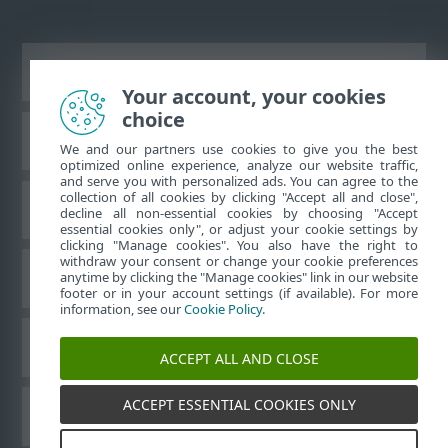
Ver sitio del escritorio
Your account, your cookies
choice
Base de conocimiento de ESET
We and our partners use cookies to give you the best
optimized online experience, analyze our website traffic,
and serve you with personalized ads. You can agree to the
collection of all cookies by clicking "Accept all and close",
Foro de ESET
decline all non-essential cookies by choosing "Accept
essential cookies only", or adjust your cookie settings by
clicking "Manage cookies". You also have the right to
withdraw your consent or change your cookie preferences
Soporte regional
anytime by clicking the "Manage cookies" link in our website
footer or in your account settings (if available). For more
information, see our
Cookie Policy
.
Administrar perfiles
ACCEPT ALL AND CLOSE
ACCEPT ESSENTIAL COOKIES ONLY
Guías para el usuario ESET