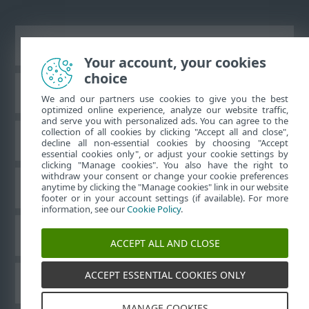
Ver sitio del escritorio
Your account, your cookies
choice
Base de conocimiento de ESET
We and our partners use cookies to give you the best
optimized online experience, analyze our website traffic,
and serve you with personalized ads. You can agree to the
collection of all cookies by clicking "Accept all and close",
Foro de ESET
decline all non-essential cookies by choosing "Accept
essential cookies only", or adjust your cookie settings by
clicking "Manage cookies". You also have the right to
withdraw your consent or change your cookie preferences
Soporte regional
anytime by clicking the "Manage cookies" link in our website
footer or in your account settings (if available). For more
information, see our
Cookie Policy
.
Administrar perfiles
ACCEPT ALL AND CLOSE
ACCEPT ESSENTIAL COOKIES ONLY
Guías para el usuario ESET
MANAGE COOKIES