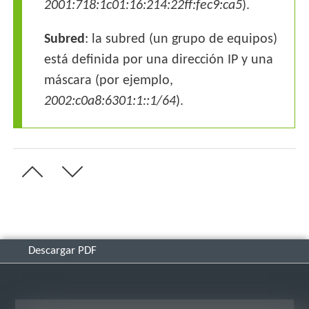
2001:718:1c01:16:214:22ff:fec9:ca5
).
Subred
: la subred (un grupo de equipos)
está definida por una dirección IP y una
máscara (por ejemplo,
2002:c0a8:6301:1::1/64
).
Descargar PDF