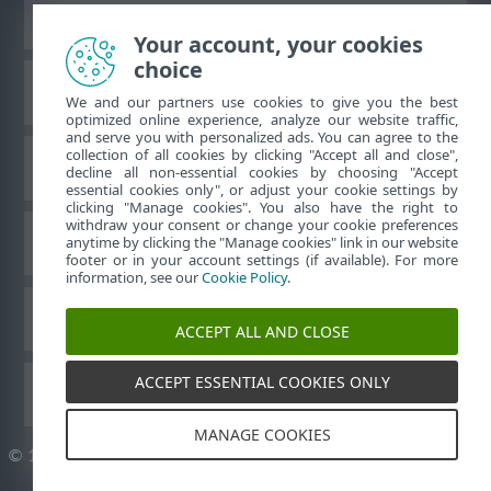
Ver sitio del escritorio
Your account, your cookies
choice
Base de conocimiento de ESET
We and our partners use cookies to give you the best
optimized online experience, analyze our website traffic,
and serve you with personalized ads. You can agree to the
collection of all cookies by clicking "Accept all and close",
Foro de ESET
decline all non-essential cookies by choosing "Accept
essential cookies only", or adjust your cookie settings by
clicking "Manage cookies". You also have the right to
withdraw your consent or change your cookie preferences
Soporte regional
anytime by clicking the "Manage cookies" link in our website
footer or in your account settings (if available). For more
information, see our
Cookie Policy
.
Administrar perfiles
ACCEPT ALL AND CLOSE
ACCEPT ESSENTIAL COOKIES ONLY
Guías para el usuario ESET
MANAGE COOKIES
©
1992-2026
ESET, spol. s r.o. - Todos los derechos reservados.