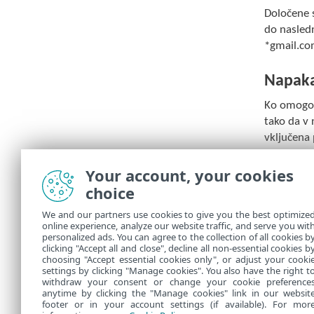
Določene s
do nasled
*gmail.co
Napaka
Ko omogoči
tako da v 
vključena 
»Upravitel
Your account, your cookies
Napaka 
choice
To najverj
We and our partners use cookies to give you the best optimize
online experience, analyze our website traffic, and serve you wit
onemogoči
personalized ads. You can agree to the collection of all cookies b
clicking "Accept all and close", decline all non-essential cookies b
choosing "Accept essential cookies only", or adjust your cooki
settings by clicking "Manage cookies". You also have the right t
withdraw your consent or change your cookie preference
anytime by clicking the "Manage cookies" link in our websit
footer or in your account settings (if available). For mor