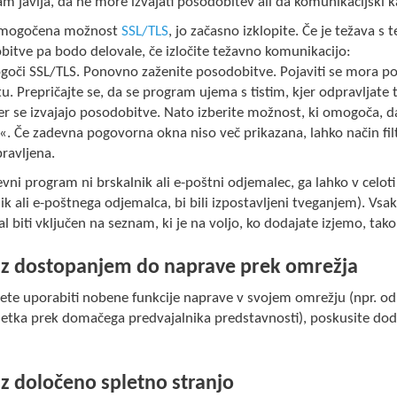
m javlja, da ne more izvajati posodobitev ali da komunikacijski k
omogočena možnost
SSL/TLS
, jo začasno izklopite. Če je težava s
itve pa bodo delovale, če izločite težavno komunikacijo:
oči SSL/TLS. Ponovno zaženite posodobitve. Pojaviti se mora p
. Prepričajte se, da se program ujema s tistim, kjer odpravljate teža
r se izvajajo posodobitve. Nato izberite možnost, ki omogoča, da 
«. Če zadevna pogovorna okna niso več prikazana, lahko način fil
pravljena.
vni program ni brskalnik ali e-poštni odjemalec, ga lahko v celoti 
ik ali e-poštnega odjemalca, bi bili izpostavljeni tveganjem). Vsak 
l biti vključen na seznam, ki je na voljo, ko dodajate izjemo, ta
 z dostopanjem do naprave prek omrežja
te uporabiti nobene funkcije naprave v svojem omrežju (npr. odpr
etka prek domačega predvajalnika predstavnosti), poskusite doda
 z določeno spletno stranjo