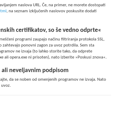
avljanjem naslova URL. Če, na primer, ne morete dostopati
html
, na seznam izključenih naslovov poskusite dodati
nskih certifikatov, so še vedno odprte«
eščeni programi zaupajo načinu filtriranja protokola SSL,
hko zahtevajo ponovni zagon za uvoz potrdila. Sem sta
ogramov ne izvaja (to lahko storite tako, da odprete
xe ali opera.exe ni prisoten), nato izberite »Poskusi znova«.
a, ali neveljavnim podpisom
ričajte, da se noben od omenjenih programov ne izvaja. Nato
 uvoz.