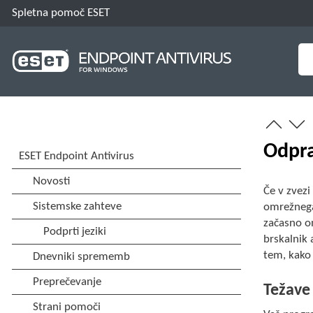
Spletna pomoč ESET
Odpra
Če v zvezi
omrežnega
začasno o
brskalnik 
tem, kako 
Težave