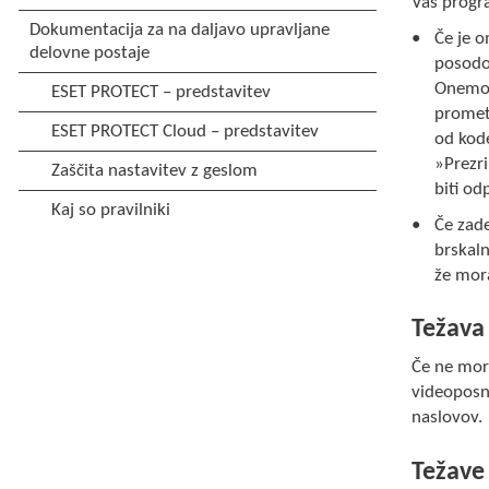
Vaš progra
Če je 
posodob
Onemog
prometu
od kode
»Prezri
biti od
Če zade
brskaln
že mora
Težava
Če ne more
videoposn
naslovov.
Težave