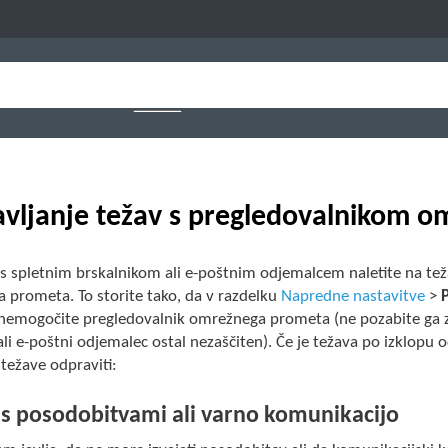
vljanje težav s pregledovalnikom 
 s spletnim brskalnikom ali e-poštnim odjemalcem naletite na težav
 prometa. To storite tako, da v razdelku
Napredne nastavitve
>
nemogočite pregledovalnik omrežnega prometa (ne pozabite ga zno
ali e-poštni odjemalec ostal nezaščiten). Če je težava po izklopu 
težave odpraviti:
 s posodobitvami ali varno komunikacijo