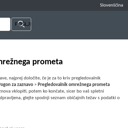
Slovenščina
omrežnega prometa
e, najprej določite, če je za to kriv pregledovalnik
Pogon za zaznavo
>
Pregledovalnik omrežnega prometa
va vklopiti, potem ko končate, sicer bo vaš spletni
odpravljena, glejte spodnji seznam običajnih težav s podatki o