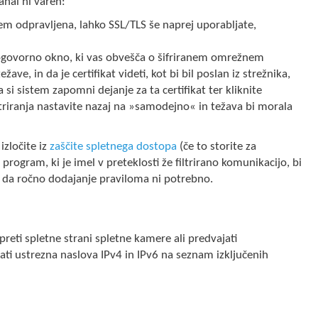
anal ni varen:
 tem odpravljena, lahko SSL/TLS še naprej uporabljate,
ogovorno okno, ki vas obvešča o šifriranem omrežnem
ve, in da je certifikat videti, kot bi bil poslan iz strežnika,
si sistem zapomni dejanje za ta certifikat ter kliknite
triranja nastavite nazaj na »samodejno« in težava bi morala
izločite iz
zaščite spletnega dostopa
(če to storite za
program, ki je imel v preteklosti že filtrirano komunikacijo, bi
ko da ročno dodajanje praviloma ni potrebno.
eti spletne strani spletne kamere ali predvajati
ti ustrezna naslova IPv4 in IPv6 na seznam izključenih