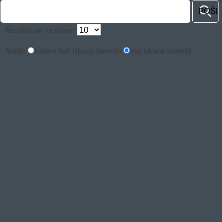
Rezultatov na stran:
Najdi:
katero koli iskano besedo
vse iskane besede