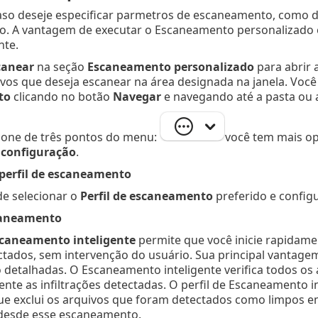
caso deseje especificar parmetros de escaneamento, como
. A vantagem de executar o Escaneamento personalizado é
te.
canear
na seção
Escaneamento personalizado
para abrir 
ivos que deseja escanear na área designada na janela. Vo
to
clicando no botão
Navegar
e navegando até a pasta ou a
ícone de três pontos do menu:
você tem mais o
 configuração
.
 perfil de escaneamento
de selecionar o
Perfil de escaneamento
preferido e config
scaneamento
caneamento inteligente
permite que você inicie rapida
ctados, sem intervenção do usuário. Sua principal vantagem
detalhadas. O Escaneamento inteligente verifica todos os 
te as infiltrações detectadas. O perfil de Escaneamento i
 que exclui os arquivos que foram detectados como limpos
desde esse escaneamento.