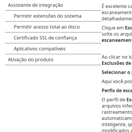
É excelente 
escaneamento
detalhadamen
Clique em
Es
solte os arqu
escaneamen
Ao clicar no 
Exclusões de
Selecionar o
Aqui você po
Perfis de e
O perfil de
Es
arquivos infe
rastreamento 
automaticamen
inteligente,
modificados 