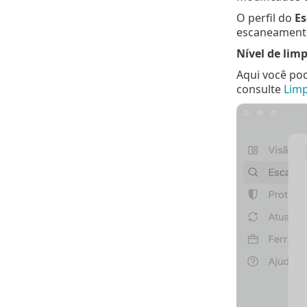
O perfil do
E
escaneament
Nível de lim
Aqui você pod
consulte
Lim