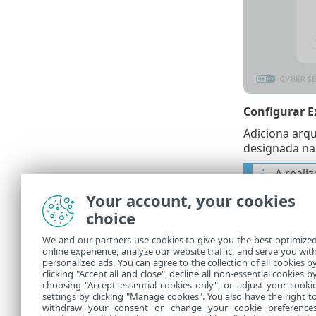
Configurar E
Adiciona arqu
designada na 
A real
usuário
Your account, your cookies
choice
Enviar
We and our partners use cookies to give you the best optimize
online experience, analyze our website traffic, and serve you wit
Esta opção pe
personalized ads. You can agree to the collection of all cookies b
sobre como e
clicking "Accept all and close", decline all non-essential cookies b
choosing "Accept essential cookies only", or adjust your cooki
settings by clicking "Manage cookies". You also have the right t
withdraw your consent or change your cookie preference