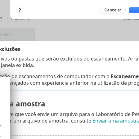
xclusões
ivos ou pastas que serão excluídos do escaneamento. Arras
janela exibida.
ização de escaneamentos de computador com o
Escaneamen
s avançados com experiência anterior na utilização de prog
 uma amostra
d
h
rmite que você envie um arquivo para o Laboratório de Pes
y
nviar um arquivo de amostra, consulte
Enviar uma amostr
y
e
o
s