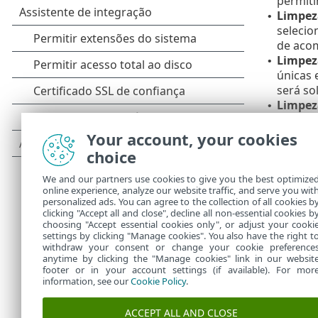
permiti
Limpez
•
selecio
de acom
Limpez
•
únicas 
será sol
Limpez
•
infecta
Remov
Your account, your cookies
•
choice
Escane
We and our partners use cookies to give you the best optimize
No modo
online experience, analyze our website traffic, and serve you wit
arquivo
personalized ads. You can agree to the collection of all cookies b
eles nã
clicking "Accept all and close", decline all non-essential cookies b
choosing "Accept essential cookies only", or adjust your cooki
excluíd
settings by clicking "Manage cookies". You also have the right t
withdraw your consent or change your cookie preference
anytime by clicking the "Manage cookies" link in our websit
footer or in your account settings (if available). For mor
information, see our
Cookie Policy
.
ACCEPT ALL AND CLOSE