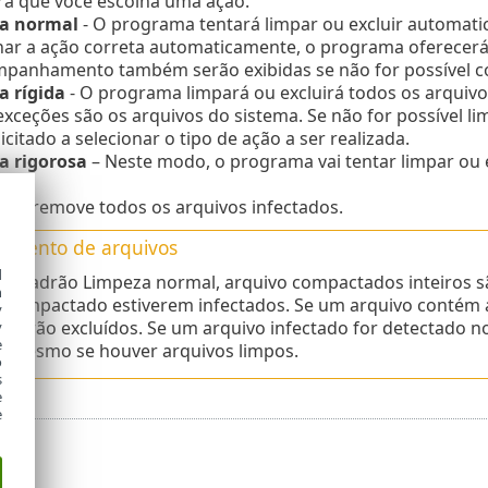
rá que você escolha uma ação.
a normal
- O programa tentará limpar ou excluir automati
nar a ação correta automaticamente, o programa oferecerá
panhamento também serão exibidas se não for possível co
a rígida
- O programa limpará ou excluirá todos os arquivo
exceções são os arquivos do sistema. Se não for possível l
icitado a selecionar o tipo de ação a ser realizada.
a rigorosa
– Neste modo, o programa vai tentar limpar ou 
dos.
er
– remove todos os arquivos infectados.
amento de arquivos
d
 padrão Limpeza normal, arquivo compactados inteiros sã
h
 compactado estiverem infectados. Se um arquivo contém a
y
o serão excluídos. Se um arquivo infectado for detectado n
y
e
o mesmo se houver arquivos limpos.
o
s
e
e