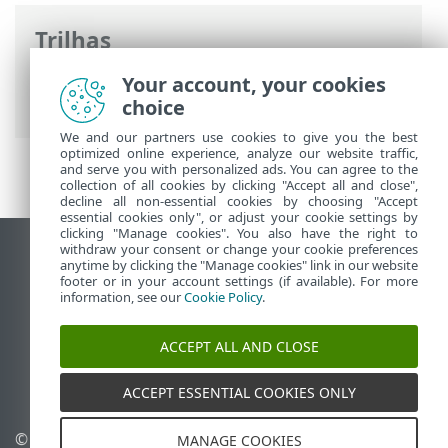
Trilhas
Ajuda on-line ESET
>
ESET Cyber Security
Your account, your cookies
>
Trabalhando com o ESET Cyber Security
choice
We and our partners use cookies to give you the best
optimized online experience, analyze our website traffic,
and serve you with personalized ads. You can agree to the
collection of all cookies by clicking "Accept all and close",
decline all non-essential cookies by choosing "Accept
essential cookies only", or adjust your cookie settings by
clicking "Manage cookies". You also have the right to
withdraw your consent or change your cookie preferences
Ver site para desktop
anytime by clicking the "Manage cookies" link in our website
footer or in your account settings (if available). For more
End of Life
information, see our
Cookie Policy
.
Base de conhecimento ESET
Fórum ESET
ACCEPT ALL AND CLOSE
ESET Status Portal
Suporte regional
ACCEPT ESSENTIAL COOKIES ONLY
© 1992 - 2025 ESET, spol. s
Gerenciar cookies
MANAGE COOKIES