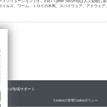
ィソリューションです。ESET Cyber Securityは人工
ウイルス、ワーム、トロイの木馬、スパイウェア、アドウェア
d
h
y
y
e
o
s
e
e
 Portal
地域サポート
Cookieの管理
Cookieポリシー