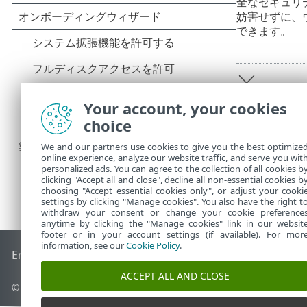
全なセキュリテ
妨害せずに、
できます。
Your account, your cookies
choice
We and our partners use cookies to give you the best optimize
online experience, analyze our website traffic, and serve you wit
personalized ads. You can agree to the collection of all cookies b
clicking "Accept all and close", decline all non-essential cookies b
choosing "Accept essential cookies only", or adjust your cooki
settings by clicking "Manage cookies". You also have the right t
withdraw your consent or change your cookie preference
anytime by clicking the "Manage cookies" link in our websit
footer or in your account settings (if available). For mor
information, see our
Cookie Policy
.
End of Life
ESETナレッジベース
ESETフォーラム
ESET Status
ACCEPT ALL AND CLOSE
© 1992 - 2025 ESET, spol. s r.o. - All rights reserved.