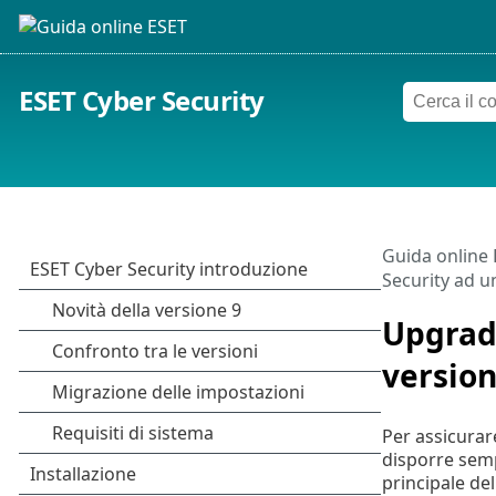
ESET Cyber Security
Guida online
Security ad u
Upgrade
versio
Per assicurare
disporre sempr
principale del