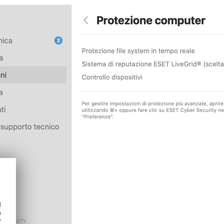
d
h
y