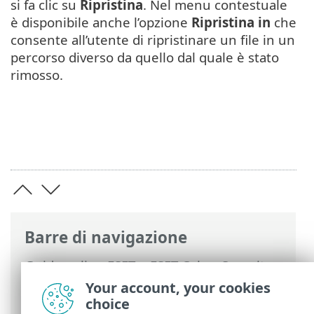
si fa clic su
Ripristina
. Nel menu contestuale
è disponibile anche l’opzione
Ripristina in
che
consente all’utente di ripristinare un file in un
percorso diverso da quello dal quale è stato
rimosso.
Barre di navigazione
Guida online ESET
>
ESET Cyber Security
>
Utilizzo di ESET Cyber Security
>
Your account, your cookies
Strumenti
>
Quarantena
> Ripristino
choice