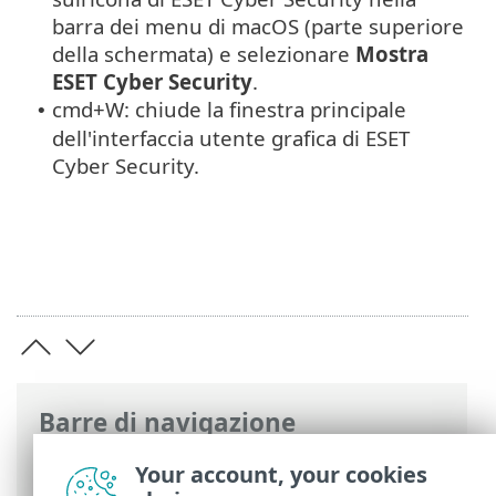
barra dei menu di macOS (parte superiore
della schermata) e selezionare
Mostra
ESET Cyber Security
.
cmd+W: chiude la finestra principale
•
dell'interfaccia utente grafica di ESET
Cyber Security.
Barre di navigazione
Guida online ESET
>
ESET Cyber Security
Your account, your cookies
>
Utilizzo di ESET Cyber Security
> Tasti di