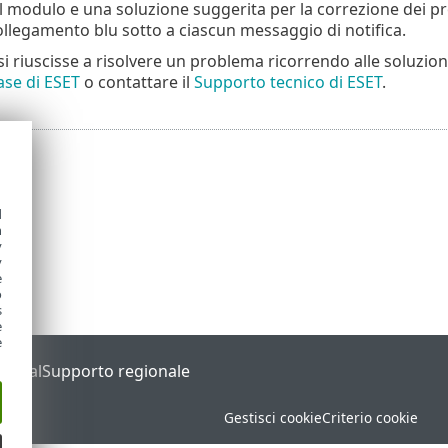
l modulo e una soluzione suggerita per la correzione dei pr
collegamento blu sotto a ciascun messaggio di notifica.
 riuscisse a risolvere un problema ricorrendo alle soluzioni
se di ESET
o contattare il
Supporto tecnico di ESET
.
d
h
y
y
e
o
s
e
e
Portal
Supporto regionale
Gestisci cookie
Criterio cookie