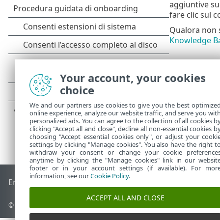
aggiuntive su
fare clic sul 
Qualora non si
Knowledge Ba
Your account, your cookies
choice
We and our partners use cookies to give you the best optimize
online experience, analyze our website traffic, and serve you wit
personalized ads. You can agree to the collection of all cookies b
clicking "Accept all and close", decline all non-essential cookies b
choosing "Accept essential cookies only", or adjust your cooki
settings by clicking "Manage cookies". You also have the right t
withdraw your consent or change your cookie preference
anytime by clicking the "Manage cookies" link in our websit
footer or in your account settings (if available). For mor
information, see our
Cookie Policy
.
End of Life
ESET Knowledge Base
Forum ESET
ESET Status 
ACCEPT ALL AND CLOSE
© 1992 - 2025 ESET, spol. s r.o. - Tutti i diritti riservati.