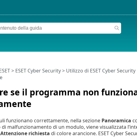
 ESET
>
ESET Cyber Security
>
Utilizzo di ESET Cyber Security
e
re se il programma non funzion
tamente
duli funzionano correttamente, nella sezione
Panoramica
co
o di malfunzionamento di un modulo, viene visualizzata l’in
e
Attenzione richiesta
di colore arancione. ESET Cyber Secur