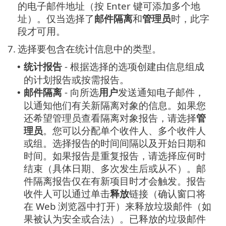
的电子邮件地址（按 Enter 键可添加多个地
址）。仅当选择了
邮件隔离
和
管理员
时，此字
段才可用。
7.
选择要包含在统计信息中的类型。
统计报告
- 根据选择的选项创建由信息组成
•
的计划报告或按需报告。
邮件隔离
- 向所选
用户
发送通知电子邮件，
•
以通知他们有关新隔离对象的信息。如果您
还希望管理员查看隔离对象报告，请选择
管
理员
。您可以分配单个收件人、多个收件人
或组。选择报告的时间间隔以及开始日期和
时间。如果报告是重复报告，请选择应何时
结束（具体日期、多次发生后或从不）。邮
件隔离报告仅在有新项目时才会触发。报告
收件人可以通过单击
释放
链接（确认窗口将
在 Web 浏览器中打开）来释放垃圾邮件（如
果被认为安全或合法）。已释放的垃圾邮件