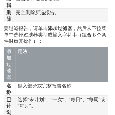
辑
删
完全删除所选报告。
除
要过滤报告，请单击
添加过滤器
，然后从下拉菜
单中选择过滤器类型或输入字符串（组合多个条
件时重复操作）：
添
用法
加
过
滤
器
名
键入部分或完整报告名称。
称
已
选择“未计划”、“一次”、“每日”、“每周”或
计
“每月”。
划