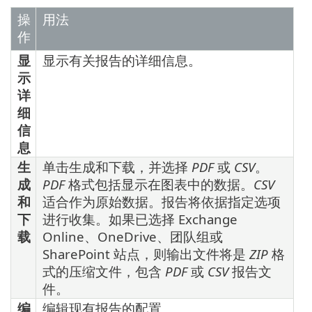
操
用法
作
显
显示有关报告的详细信息。
示
详
细
信
息
生
单击生成和下载，并选择
PDF
或
CSV
。
成
PDF
格式包括显示在图表中的数据。
CSV
和
适合作为原始数据。报告将依据指定选项
下
进行收集。如果已选择 Exchange
载
Online、OneDrive、团队组或
SharePoint 站点，则输出文件将是
ZIP
格
式的压缩文件，包含
PDF
或
CSV
报告文
件。
编
编辑现有报告的配置。