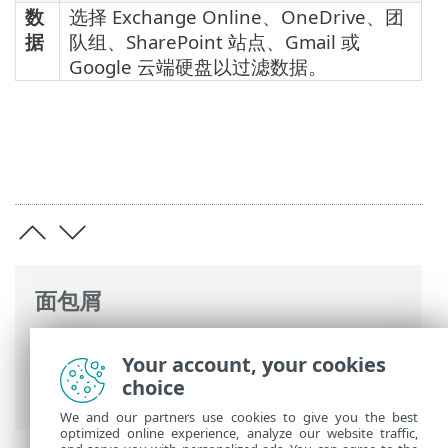
数
选择 Exchange Online、OneDrive、团
据
队组、SharePoint 站点、Gmail 或
Google 云端硬盘以过滤数据。
面包屑
ESET 联机帮助
>
ESET Cloud Office
Your account, your cookies
Security
>
导航 ESET Cloud Office Security
choice
> 报告
We and our partners use cookies to give you the best
optimized online experience, analyze our website traffic,