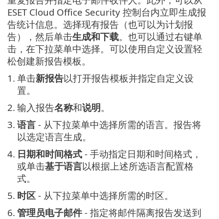
ESET Cloud Office Security 控制台内立即生成报
告统计信息。选择现有报告（也可以为计划报
告），然后单击
生成和下载
。也可以通过右键单
击，在下拉菜单中选择。可以使用自定义设置轻
松创建新报告模板。
1.
单击
新报告
以打开报告模板并指定自定义设
置。
2.
输入报告
名称
和
说明
。
3.
语言
- 从下拉菜单中选择所需的语言。报告将
以选定语言生成。
4.
日期和时间格式
- 手动指定日期和时间格式，
或单击
基于语言
以根据上述所选语言配置格
式。
5.
时区
- 从下拉菜单中选择所需的时区。
6.
管理员电子邮件
- 指定将邮件隔离报告发送到