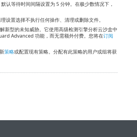
达。但是，默认等待时间间隔设置为 5 分钟。在极少数情况下，
。
清理设置选择不执行任何操作、清理或删除文件。
护，旨在缓解新型的未知威胁。它使用高级检测引擎分析云沙盒中
iveGuard Advanced 功能，而无需额外付费。您将在
订阅
建新
策略
或配置现有策略。分配有此策略的用户或组将获