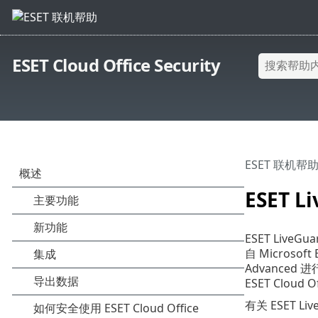
ESET Cloud Office Security
ESET 联机帮
ESET L
ESET Live
自 Microsof
Advanced
ESET Cloud O
有关 ESET L