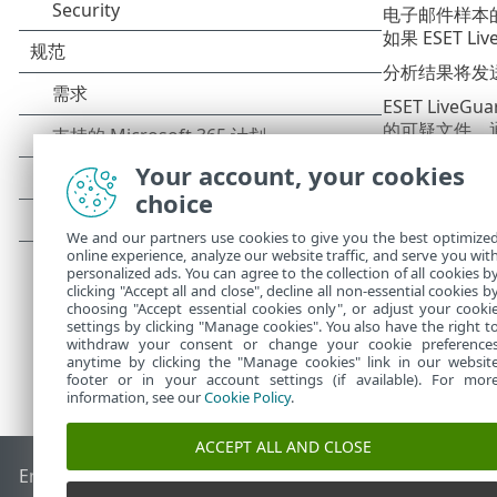
电子邮件样本的 
如果 ESET 
分析结果将发送回您
ESET Li
的可疑文件。通过 
管理
中的订阅代
Your account, your cookies
要在 ESET Clo
choice
得额外保护。
We and our partners use cookies to give you the best optimize
online experience, analyze our website traffic, and serve you wit
personalized ads. You can agree to the collection of all cookies b
clicking "Accept all and close", decline all non-essential cookies b
choosing "Accept essential cookies only", or adjust your cooki
settings by clicking "Manage cookies". You also have the right t
withdraw your consent or change your cookie preference
anytime by clicking the "Manage cookies" link in our websit
footer or in your account settings (if available). For mor
information, see our
Cookie Policy
.
ACCEPT ALL AND CLOSE
End of Life
ESET 知识库
ESET 论坛
ESET Status Portal
区域支