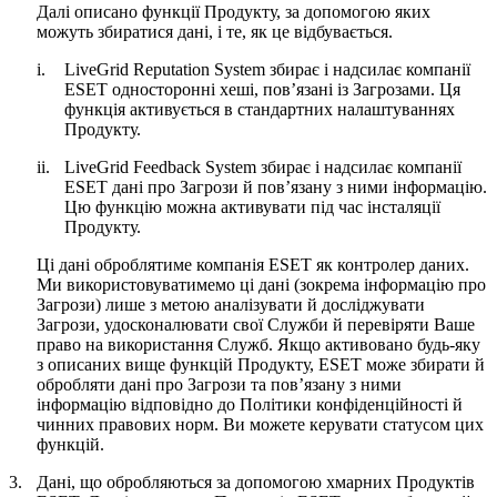
Далі описано функції Продукту, за допомогою яких
можуть збиратися дані, і те, як це відбувається.
i.
LiveGrid Reputation System збирає і надсилає компанії
ESET односторонні хеші, пов’язані із Загрозами. Ця
функція активується в стандартних налаштуваннях
Продукту.
ii.
LiveGrid Feedback System збирає і надсилає компанії
ESET дані про Загрози й пов’язану з ними інформацію.
Цю функцію можна активувати під час інсталяції
Продукту.
Ці дані оброблятиме компанія ESET як контролер даних.
Ми використовуватимемо ці дані (зокрема інформацію про
Загрози) лише з метою аналізувати й досліджувати
Загрози, удосконалювати свої Служби й перевіряти Ваше
право на використання Служб. Якщо активовано будь-яку
з описаних вище функцій Продукту, ESET може збирати й
обробляти дані про Загрози та пов’язану з ними
інформацію відповідно до Політики конфіденційності й
чинних правових норм. Ви можете керувати статусом цих
функцій.
3.
Дані, що обробляються за допомогою хмарних Продуктів