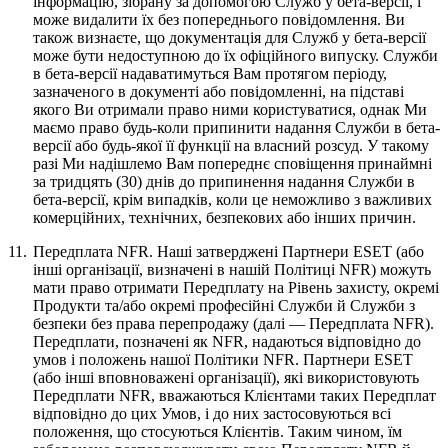
інформацію, зібрану за допомогою Служб у бета-версії, і
може видалити їх без попереднього повідомлення. Ви
також визнаєте, що документація для Служб у бета-версії
може бути недоступною до їх офіційного випуску. Служби
в бета-версії надаватимуться Вам протягом періоду,
зазначеного в документі або повідомленні, на підставі
якого Ви отримали право ними користуватися, однак Ми
маємо право будь-коли припинити надання Служби в бета-
версії або будь-якої її функції на власний розсуд. У такому
разі Ми надішлемо Вам попереднє сповіщення принаймні
за тридцять (30) днів до припинення надання Служби в
бета-версії, крім випадків, коли це неможливо з важливих
комерційних, технічних, безпекових або інших причин.
11.
Передплата NFR.
Наші затверджені Партнери ESET (або
інші організації, визначені в нашій Політиці NFR) можуть
мати право отримати Передплату на Рівень захисту, окремі
Продукти та/або окремі професійні Служби й Служби з
безпеки без права перепродажу (далі —
Передплата NFR
).
Передплати, позначені як NFR, надаються відповідно до
умов і положень нашої Політики NFR. Партнери ESET
(або інші вповноважені організації), які використовують
Передплати NFR, вважаються Клієнтами таких Передплат
відповідно до цих Умов, і до них застосовуються всі
положення, що стосуються Клієнтів. Таким чином, їм