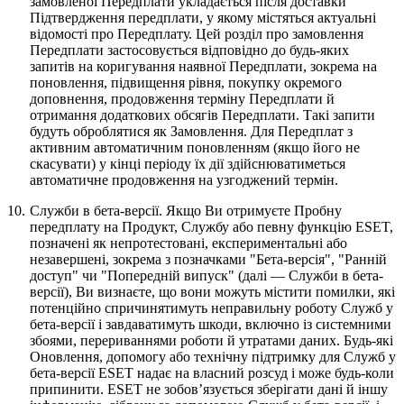
замовленої Передплати укладається після доставки
Підтвердження передплати, у якому містяться актуальні
відомості про Передплату. Цей розділ про замовлення
Передплати застосовується відповідно до будь-яких
запитів на коригування наявної Передплати, зокрема на
поновлення, підвищення рівня, покупку окремого
доповнення, продовження терміну Передплати й
отримання додаткових обсягів Передплати. Такі запити
будуть оброблятися як Замовлення. Для Передплат з
активним автоматичним поновленням (якщо його не
скасувати) у кінці періоду їх дії здійснюватиметься
автоматичне продовження на узгоджений термін.
10.
Служби в бета-версії.
Якщо Ви отримуєте Пробну
передплату на Продукт, Службу або певну функцію ESET,
позначені як непротестовані, експериментальні або
незавершені, зокрема з позначками "Бета-версія", "Ранній
доступ" чи "Попередній випуск" (далі —
Служби в бета-
версії
), Ви визнаєте, що вони можуть містити помилки, які
потенційно спричинятимуть неправильну роботу Служб у
бета-версії і завдаватимуть шкоди, включно із системними
збоями, перериваннями роботи й утратами даних. Будь-які
Оновлення, допомогу або технічну підтримку для Служб у
бета-версії ESET надає на власний розсуд і може будь-коли
припинити. ESET не зобов’язується зберігати дані й іншу