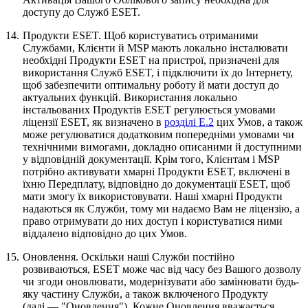
доступу до Служб ESET.
14.
Продукти ESET.
Щоб користуватись отриманими
Службами, Клієнти й MSP мають локально інсталювати
необхідні Продукти ESET на пристрої, призначені для
використання Служб ESET, і підключити їх до Інтернету,
щоб забезпечити оптимальну роботу й мати доступ до
актуальних функцій. Використання локально
інстальованих Продуктів ESET регулюється умовами
ліцензії ESET, як визначено в
розділі E.2
цих Умов, а також
може регулюватися додатковим попередніми умовами чи
технічними вимогами, докладно описаними й доступними
у відповідній документації. Крім того, Клієнтам і MSP
потрібно активувати хмарні Продукти ESET, включені в
їхню Передплату, відповідно до документації ESET, щоб
мати змогу їх використовувати. Наші хмарні Продукти
надаються як Служби, тому ми надаємо Вам не ліцензію, а
право отримувати до них доступ і користуватися ними
віддалено відповідно до цих Умов.
15.
Оновлення.
Оскільки наші Служби постійно
розвиваються, ESET може час від часу без Вашого дозволу
чи згоди оновлювати, модернізувати або замінювати будь-
яку частину Служби, а також включеного Продукту
(далі — "Оновлення"). Кожне Оновлення вважається