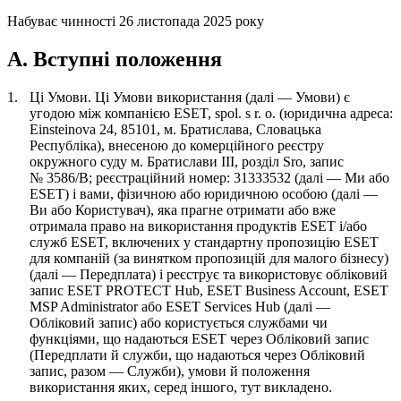
Набуває чинності 26 листопада 2025 року
A. Вступні положення
1.
Ці Умови.
Ці Умови використання (далі —
Умови
) є
угодою між компанією ESET, spol. s r. o. (юридична адреса:
Einsteinova 24, 85101, м. Братислава, Словацька
Республіка), внесеною до комерційного реєстру
окружного суду м. Братислави III, розділ Sro, запис
№ 3586/B; реєстраційний номер: 31333532 (далі —
Ми
або
ESET
) і вами, фізичною або юридичною особою (далі —
Ви
або
Користувач
), яка прагне отримати або вже
отримала право на використання продуктів ESET і/або
служб ESET, включених у стандартну пропозицію ESET
для компаній (за винятком пропозицій для малого бізнесу)
(далі —
Передплата
) і реєструє та використовує обліковий
запис ESET PROTECT Hub, ESET Business Account, ESET
MSP Administrator або ESET Services Hub (далі —
Обліковий запис
) або користується службами чи
функціями, що надаються ESET через Обліковий запис
(Передплати й служби, що надаються через Обліковий
запис, разом —
Служби
), умови й положення
використання яких, серед іншого, тут викладено.