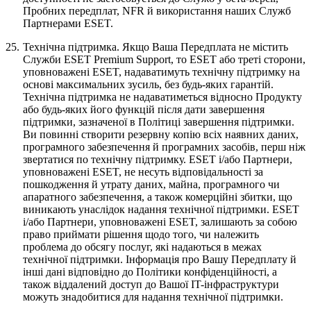
Пробних передплат, NFR й використання наших Служб
Партнерами ESET.
25.
Технічна підтримка.
Якщо Ваша Передплата не містить
Служби ESET Premium Support, то ESET або треті сторони,
уповноважені ESET, надаватимуть технічну підтримку на
основі максимальних зусиль, без будь-яких гарантій.
Технічна підтримка не надаватиметься відносно Продукту
або будь-яких його функцій після дати завершення
підтримки, зазначеної в Політиці завершення підтримки.
Ви повинні створити резервну копію всіх наявних даних,
програмного забезпечення й програмних засобів, перш ніж
звертатися по технічну підтримку. ESET і/або Партнери,
уповноважені ESET, не несуть відповідальності за
пошкодження й утрату даних, майна, програмного чи
апаратного забезпечення, а також комерційні збитки, що
виникають унаслідок надання технічної підтримки. ESET
і/або Партнери, уповноважені ESET, залишають за собою
право приймати рішення щодо того, чи належить
проблема до обсягу послуг, які надаються в межах
технічної підтримки. Інформація про Вашу Передплату й
інші дані відповідно до Політики конфіденційності, а
також віддалений доступ до Вашої IT-інфраструктури
можуть знадобитися для надання технічної підтримки.