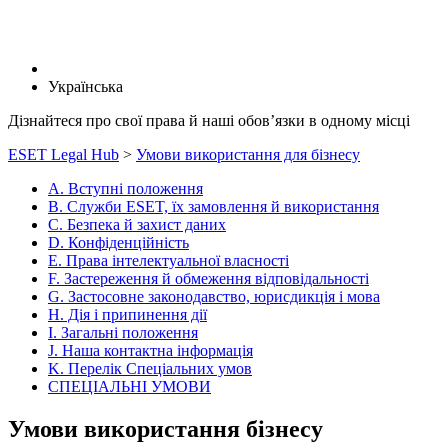
Українська
Дізнайтеся про свої права й наші обов’язки в одному місці
ESET Legal Hub
>
Умови використання для бізнесу
A. Вступні положення
B. Служби ESET, їх замовлення й використання
C. Безпека й захист даних
D. Конфіденційність
E. Права інтелектуальної власності
F. Застереження й обмеження відповідальності
G. Застосовне законодавство, юрисдикція і мова
H. Дія і припинення дії
I. Загальні положення
J. Наша контактна інформація
K. Перелік Спеціальних умов
СПЕЦІАЛЬНІ УМОВИ
Умови використання бізнесу