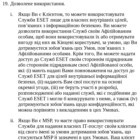
19.
Дозволене використання.
i.
Якщо Ви є Клієнтом, то можете використовувати
Служби ESET лише для власних внутрішніх цілей,
пов’язаних з інформаційною безпекою. Ви можете
дозволити використання Служб своїм Афілійованим
особам, щоб вони використовували їх або отримувати
вигоду від них як Кінцеві користувачі, за умови, що Ви
дотримуєтеся зобов’язань цих Умов, пов’язаних з
Афілійованими особами. Крім того, Ви можете надати
доступ до Служб ESET своїм стороннім підрядникам
або стороннім підрядникам своєї Афілійованої особи,
які: (i) мають надані Вами повноваження на доступ до
Служб ESET для цілей внутрішньої інформаційної
безпеки, (ii) надають Вам свої послуги на основі
окремої угоди, (iii) не беруть участі в розробці,
розповсюдженні або наданні служб, які є подібними до
Служб ESET і могли б конкурувати з ними, а також (iv)
дотримуються зобов’язань щодо конфіденційності, які
можна порівняти з викладеними в цих Умовах.
ii.
Якщо Ви є MSP, то маєте право використовувати
Служби для надання власних ІТ-послуг своїм клієнтам
від свого імені за умови дотримання зобов’язань, що
стосуються MSP й зазначені в цих Умовах. Ваш клієнт