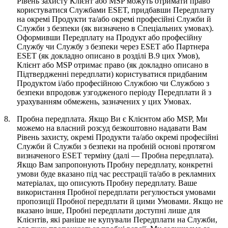
Рівень захисту Клієнт або MSP можуть отримати право
користуватися Службами ESET, придбавши Передплату
на окремі Продукти та/або окремі професійні Служби й
Служби з безпеки (як визначено в Спеціальних умовах).
Оформивши Передплату на Продукт або професійну
Службу чи Службу з безпеки через ESET або Партнера
ESET (як докладно описано в розділі B.9 цих Умов),
Клієнт або MSP отримає право (як докладно описано в
Підтвердженні передплати) користуватися придбаним
Продуктом і/або професійною Службою чи Службою з
безпеки впродовж узгодженого періоду Передплати й з
урахуванням обмежень, зазначених у цих Умовах.
8.
Пробна передплата.
Якщо Ви є Клієнтом або MSP, Ми
можемо на власний розсуд безкоштовно надавати Вам
Рівень захисту, окремі Продукти та/або окремі професійні
Служби й Служби з безпеки на пробній основі протягом
визначеного ESET терміну (далі —
Пробна передплата
).
Якщо Вам запропонують Пробну передплату, конкретні
умови буде вказано під час реєстрації та/або в рекламних
матеріалах, що описують Пробну передплату. Ваше
використання Пробної передплати регулюється умовами
пропозиції Пробної передплати й цими Умовами. Якщо не
вказано інше, Пробні передплати доступні лише для
Клієнтів, які раніше не купували Передплати на Служби,