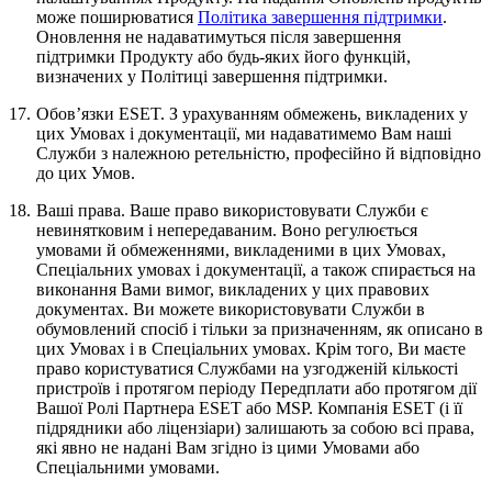
може поширюватися
Політика завершення підтримки
.
Оновлення не надаватимуться після завершення
підтримки Продукту або будь-яких його функцій,
визначених у Політиці завершення підтримки.
17.
Обов’язки ESET.
З урахуванням обмежень, викладених у
цих Умовах і документації, ми надаватимемо Вам наші
Служби з належною ретельністю, професійно й відповідно
до цих Умов.
18.
Ваші права.
Ваше право використовувати Служби є
невинятковим і непередаваним. Воно регулюється
умовами й обмеженнями, викладеними в цих Умовах,
Спеціальних умовах і документації, а також спирається на
виконання Вами вимог, викладених у цих правових
документах. Ви можете використовувати Служби в
обумовлений спосіб і тільки за призначенням, як описано в
цих Умовах і в Спеціальних умовах. Крім того, Ви маєте
право користуватися Службами на узгодженій кількості
пристроїв і протягом періоду Передплати або протягом дії
Вашої Ролі Партнера ESET або MSP. Компанія ESET (і її
підрядники або ліцензіари) залишають за собою всі права,
які явно не надані Вам згідно із цими Умовами або
Спеціальними умовами.