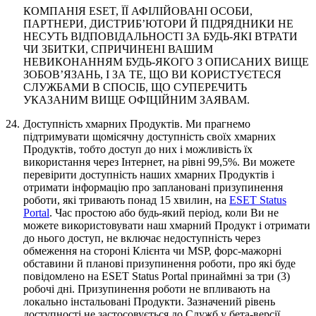
КОМПАНІЯ ESET, ЇЇ АФІЛІЙОВАНІ ОСОБИ,
ПАРТНЕРИ, ДИСТРИБ’ЮТОРИ Й ПІДРЯДНИКИ НЕ
НЕСУТЬ ВІДПОВІДАЛЬНОСТІ ЗА БУДЬ-ЯКІ ВТРАТИ
ЧИ ЗБИТКИ, СПРИЧИНЕНІ ВАШИМ
НЕВИКОНАННЯМ БУДЬ-ЯКОГО З ОПИСАНИХ ВИЩЕ
ЗОБОВ’ЯЗАНЬ, І ЗА ТЕ, ЩО ВИ КОРИСТУЄТЕСЯ
СЛУЖБАМИ В СПОСІБ, ЩО СУПЕРЕЧИТЬ
УКАЗАНИМ ВИЩЕ ОФІЦІЙНИМ ЗАЯВАМ.
24.
Доступність хмарних Продуктів.
Ми прагнемо
підтримувати щомісячну доступність своїх хмарних
Продуктів, тобто доступ до них і можливість їх
використання через Інтернет, на рівні 99,5%. Ви можете
перевірити доступність наших хмарних Продуктів і
отримати інформацію про заплановані призупинення
роботи, які тривають понад 15 хвилин, на
ESET Status
Portal
. Час простою або будь-який період, коли Ви не
можете використовувати наш хмарний Продукт і отримати
до нього доступ, не включає недоступність через
обмеження на стороні Клієнта чи MSP, форс-мажорні
обставини й планові призупинення роботи, про які буде
повідомлено на ESET Status Portal принаймні за три (3)
робочі дні. Призупинення роботи не впливають на
локально інстальовані Продукти. Зазначений рівень
доступності не застосовується до Служб у бета-версії,