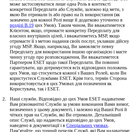
може застосовуватися лише одна Роль в контексті
конкретної Передплати або Служби, залежно від мети, з
якою Ви отримали їх або право на їх використання (як
зазначено для кожної Ролі вище й додатково уточнено в
розділі B.19
цих Умов). Таким чином, Ви вважатиметеся
Клієнтом, якщо, отримаєте конкретну Передплату для
власних внутрішніх цілей, і вважатиметесь MSP, якщо
отримаєте її з метою надання своїх послуг, уклавши дійсну
угоду MSP. Якщо, наприклад, Ви замовляєте певну
Передплату для використання іншою організацією і маєте
чинну угоду про розповсюдження, Ви вважатиметеся
Партнером ESET щодо такої Передплати. Ви повинні
гарантувати, що дотримуєтеся всіх відповідних положень
цих Умов, що стосуються кожної з Ваших Ролей, коли Ви
користуєтеся Службами ESET. Крім того, термін
Сторона
використовується в цих Умовах для позначення як
Користувача, так і ESET.
2.
Наші служби.
Відповідно до цих Умов ESET надаватиме
Вам різноманітні Служби за умови виконання Вами вимог,
визначених у цьому документі, і залежно від Вашої Ролі й
чітких прав на Служби, які Ви отримали. Детальніший
опис Служб, що надаються відповідно до цих Умов,
наведено в документації і в
Спеціальних умовах
.
Пам’ятайте, що точний перелік Служб, які Вам надаватиме