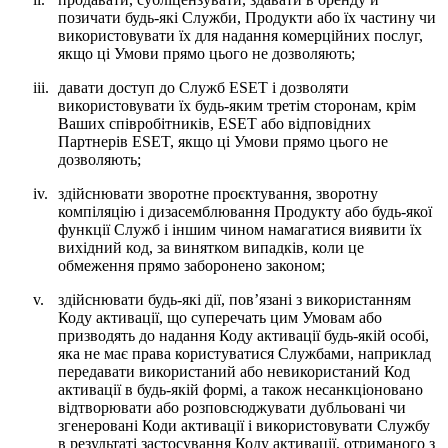
позичати будь-які Служби, Продукти або їх частину чи
використовувати їх для надання комерційних послуг,
якщо ці Умови прямо цього не дозволяють;
iii.
давати доступ до Служб ESET і дозволяти
використовувати їх будь-яким третім сторонам, крім
Ваших співробітників, ESET або відповідних
Партнерів ESET, якщо ці Умови прямо цього не
дозволяють;
iv.
здійснювати зворотне проєктування, зворотну
компіляцію і дизасемблювання Продукту або будь-якої
функції Служб і іншим чином намагатися виявити їх
вихідний код, за винятком випадків, коли це
обмеження прямо заборонено законом;
v.
здійснювати будь-які дії, пов’язані з використанням
Коду активації, що суперечать цим Умовам або
призводять до надання Коду активації будь-якій особі,
яка не має права користуватися Службами, наприклад
передавати використаний або невикористаний Код
активації в будь-якій формі, а також несанкціоновано
відтворювати або розповсюджувати дубльовані чи
згенеровані Коди активації і використовувати Службу
в результаті застосування Коду активації, отриманого з