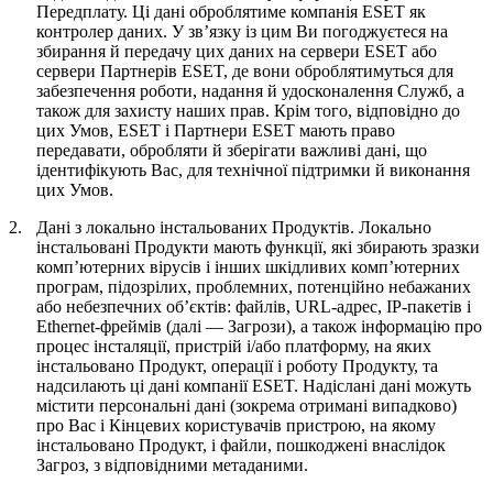
Передплату. Ці дані оброблятиме компанія ESET як
контролер даних. У зв’язку із цим Ви погоджуєтеся на
збирання й передачу цих даних на сервери ESET або
сервери Партнерів ESET, де вони оброблятимуться для
забезпечення роботи, надання й удосконалення Служб, а
також для захисту наших прав. Крім того, відповідно до
цих Умов, ESET і Партнери ESET мають право
передавати, обробляти й зберігати важливі дані, що
ідентифікують Вас, для технічної підтримки й виконання
цих Умов.
2.
Дані з локально інстальованих Продуктів.
Локально
інстальовані Продукти мають функції, які збирають зразки
комп’ютерних вірусів і інших шкідливих комп’ютерних
програм, підозрілих, проблемних, потенційно небажаних
або небезпечних об’єктів: файлів, URL-адрес, IP-пакетів і
Ethernet-фреймів (далі —
Загрози
), а також інформацію про
процес інсталяції, пристрій і/або платформу, на яких
інстальовано Продукт, операції і роботу Продукту, та
надсилають ці дані компанії ESET. Надіслані дані можуть
містити персональні дані (зокрема отримані випадково)
про Вас і Кінцевих користувачів пристрою, на якому
інстальовано Продукт, і файли, пошкоджені внаслідок
Загроз, з відповідними метаданими.