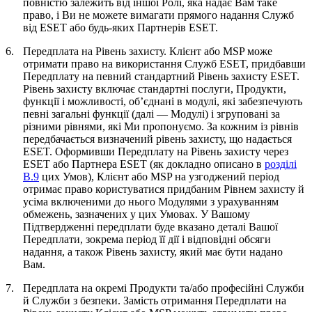
повністю залежить від іншої Ролі, яка надає Вам таке
право, і Ви не можете вимагати прямого надання Служб
від ESET або будь-яких Партнерів ESET.
6.
Передплата на Рівень захисту.
Клієнт або MSP може
отримати право на використання Служб ESET, придбавши
Передплату на певний стандартний Рівень захисту ESET.
Рівень захисту
включає стандартні послуги, Продукти,
функції і можливості, об’єднані в модулі, які забезпечують
певні загальні функції (далі —
Модулі
) і згруповані за
різними рівнями, які Ми пропонуємо. За кожним із рівнів
передбачається визначений рівень захисту, що надається
ESET. Оформивши Передплату на Рівень захисту через
ESET або Партнера ESET (як докладно описано в
розділі
B.9
цих Умов), Клієнт або MSP на узгоджений період
отримає право користуватися придбаним Рівнем захисту й
усіма включеними до нього Модулями з урахуванням
обмежень, зазначених у цих Умовах. У Вашому
Підтвердженні передплати буде вказано деталі Вашої
Передплати, зокрема період її дії і відповідні обсяги
надання, а також Рівень захисту, який має бути надано
Вам.
7.
Передплата на окремі Продукти та/або професійні Служби
й Служби з безпеки.
Замість отримання Передплати на