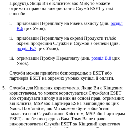
Продукт
). Якщо Ви є Клієнтом або MSP, то можете
отримати право на використання Служб ESET у такі
способи:
i.
придбавши Передплату на Рівень захисту (див.
розділ
B.6
цих Умов);
ii.
придбавши Передплату на окремі Продукти та/або
окремі професійні Служби й Служби з безпеки (див.
розділ B.7
цих Умов);
iii.
отримавши Пробну Передплату (див.
розділ B.8
цих
Умов).
Служби можна придбати безпосередньо в ESET або
партнерів ESET на окремих умовах купівлі й оплати.
5.
Служби для Кінцевих користувачів.
Якщо Ви є Кінцевим
користувачем, то можете користуватися Службами ESET
або отримувати вигоду від них на основі прав, отриманих
від Клієнта, MSP або Партнера ESET відповідно до цих
Умов. Пам’ятайте, що Ми можемо бути зобов’язані
надавати свої Служби лише Клієнтам, MSP або Партнерам
ESET, а не безпосередньо Вам. Тому Ваше право
використовувати Служби ESET як Кінцевий користувач