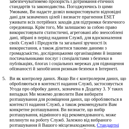
забезпечуватимемо прозорість і дотримання етичних
стандартів та законодавства. Погоджуючись із цими
Умовами, Ви надаєте дозвіл використовувати відповідні
дані для зазначених цілей і визнаєте прагнення ESET
уживати всіх потрібних заходів для підтримки безпечного
середовища. Крім того, Ми залишаємо за собою право
використовувати статистичні, агреговані або знеособлені
дані, зібрані в період надання Служб, для вдосконалення
своїх Служб і Продуктів та загальної зручності їх
використання, а також ділитися такими даними з
громадськістю, дослідницькими організаціями й іншими
постачальниками послуг і спеціалістами з безпеки в
публікаціях, блогах і соціальних мережах для підвищення
обізнаності й запобігання ризикам безпеки в Інтернеті.
5.
Ви як контролер даних.
Якщо Ви є контролером даних, що
обробляються в контексті надання Служб, застосовується
Угода про обробку даних, зазначена в Додатку 3. У таких
випадках Ми можемо дозволити Вам вибирати
розташування для розміщення даних, що обробляються в
контексті надання Служб, а також рекомендувати Вам
конкретне розташування. Ви визнаєте, що вибір
розташування, відмінного від рекомендованого, може
вплинути на роботу Служб. Залежно від вибраного
розташування й Вашого місцезнаходження,
Стандартні