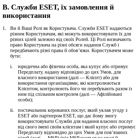
B. Служби ESET, їх замовлення й
використання
1.
Ви й Ваші Ролі як Користувача.
Служби ESET надаються
різним Користувачам, які можуть використовувати їх для
різних цілей залежно від своїх Ролей. Ці Ролі визначають
право Користувача на різні обсяги надання Служб і
передбачають різні права й обов’язки. Користувачем може
бути:
i.
юридична або фізична особа, яка купує або отримує
Передплату, надану відповідно до цих Умов, для
власного використання (далі —
Клієнт
) або для
використання організаціями, які контролюються
Клієнтом, контролюють його чи перебувають разом із
ним під спільним контролем (далі —
Афілійовані
особи
);
ii.
постачальник керованих послуг, який уклав угоду з
ESET або партнером ESET, що дає йому змогу
використовувати Служби для надання власних послуг
від свого імені своїм клієнтам і який купує або отримує
Передплату відповідно до цих Умов для пов’язаних
цілей (далі —
MSP
) (під MSP мається на увазі й