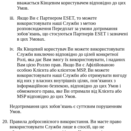
вважається Кінцевим користувачем відповідно до цих
Умов.
iii.
Якщо Ви є Партнером ESET, то можете
використовувати наші Служби з метою
розповсюдження Передплат за умови дотримання
зобов’язань, що стосуються Партнерів ESET і зазначені
в цих Умовах.
iv.
Як Кінцевий користувач Ви можете використовувати
Служби виключно відповідно до цілей конкретної
Ролі, яка дає Вам змогу їх використовувати, і наданих
Вам цією Роллю прав. Якщо Ви є Афілійованою
особою Клієнта або клієнтом MSP, Ви можете
використовувати наші Служби або отримувати вигоду
від них у власних внутрішніх цілях, пов’язаних з
інформаційною безпекою, відповідно до цих Умов і
обмеженого права, яке Ви отримали від Клієнта або
MSP відповідно до цих Умов.
Недотримання цих зобов’язань є суттєвим порушенням
Умов.
20.
Правила добросовісного використання.
Ви маєте право
використовувати Служби лише в спосіб, що не