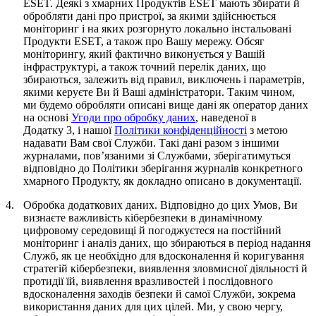
ESET.
Деякі з хмарних Продуктів ESET мають збирати й
обробляти дані про пристрої, за якими здійснюється
моніторинг і на яких розгорнуто локально інстальовані
Продукти ESET, а також про Вашу мережу. Обсяг
моніторингу, який фактично виконується у Вашій
інфраструктурі, а також точний перелік даних, що
збираються, залежить від правил, виключень і параметрів,
якими керуєте Ви й Ваші адміністратори. Таким чином,
ми будемо обробляти описані вище дані як оператор даних
на основі
Угоди про обробку даних
, наведеної в
Додатку 3, і нашої
Політики конфіденційності
з метою
надавати Вам свої Служби. Такі дані разом з іншими
журналами, пов’язаними зі Службами, зберігатимуться
відповідно до Політики зберігання журналів конкретного
хмарного Продукту, як докладно описано в документації.
4.
Обробка додаткових даних.
Відповідно до цих Умов, Ви
визнаєте важливість кібербезпеки в динамічному
цифровому середовищі й погоджуєтеся на постійний
моніторинг і аналіз даних, що збираються в період надання
Служб, як це необхідно для вдосконалення й коригування
стратегій кібербезпеки, виявлення зловмисної діяльності й
протидії їй, виявлення вразливостей і послідовного
вдосконалення заходів безпеки й самої Служби, зокрема
використання даних для цих цілей. Ми, у свою чергу,