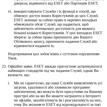
джерела, відмінного від ESET або Партнерів ESET;
vi.
використовувати Служби і їх функції в спосіб, що
обмежує доступ інших Користувачів до цих Служб.
ESET залишає за собою право в окремих випадках
обмежувати обсяг Служб, що надаються, щоб
забезпечити оптимальну доступність для якомога
більшої кількості Користувачів. У цих випадках ESET
зберігає за собою право припинити дію Вашого
Облікового запису, припинити надання Служб або
відмовитися надавати їх.
Недотримання цих зобов’язань є суттєвим порушенням
Умов.
23.
Офіційні заяви.
ESET завжди прагнутиме дотримуватися
найвищих стандартів під час надання Служб, однак Ви
визнаєте, що:
i.
Ми не гарантуємо, що наші Служби виявлятимуть усі
загрози, уразливості або зловмисне програмне
забезпечення, які можуть бути присутніми на Вашому
пристрої або на які Ви можете натрапити в Інтернеті
чи офлайн, запобігатимуть їм і реагуватимуть на них,
тому Ви звільняєте ESET від відповідальності за такі