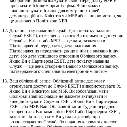
заборонено розповсюджувати свою Передплату NFR й
призначати її іншим організаціям. Вони можуть
використовувати її лише для внутрішніх цілей,
демонстрацій для Клієнтів чи MSP або з іншою метою, як
це дозволено Політикою NFR.
12.
Дата початку надання Служб.
Дата початку надання
Служб ESET і, отже, день, з якого Ви отримуєте доступ до
Служб як Клієнт або MSP, — це дата, зазначена в
Підтвердженні передплати, дата надсилання
Підтвердження передплати (якщо в ній не вказано іншу
дату) або дата успішного створення Облікового запису.
Якщо Ви є Партнером ESET, дата початку надання
Служб — це день створення Вашого Облікового запису,
підтвердженого спеціальним електронним листом.
13.
Ваш обліковий запис.
Обліковий запис дає змогу
отримувати доступ до Служб ESET і використовувати їх.
Якщо Ви є Клієнтом або MSP, Ви зобов’язані мати
Обліковий запис; інакше не зможете активувати й
використовувати Служби ESET. Якщо Ви є Партнером
ESET або MSP, Ваш Обліковий запис буде попередньо
створено для Вас компанією ESET або Партнером ESET,
залежно від того, з ким Ви уклали договір про
розповсюдження Служб або надання керованих послуг.
Активація Вашого Облікового запису необхідна для