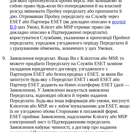
для яких пропонуються пробні версії. Ми залишаємо за
собою право будь-коли без попередження й на власний
розсуд змінювати Пробну передплату або припинити її
дію. Отримавши Пробну передплату на Службу через
ESET або Партнера ESET (як докладно описано в
розділі
B.9
цих Умов), Клієнт або MSP отримає право (як
докладно описано в Підтвердженні передплати)
користуватися Службами, указаними в пропозиції Пробної
передплати, упродовж узгодженого періоду Передплати й
з урахуванням обмежень, зазначених у цих Умовах.
9.
Замовлення передплат.
Якщо Ви є Клієнтом або MSP, то
можете придбати Передплату на Служби ESET шляхом
укладання юридичного договору, узгодженого з
Партнером ESET або безпосередньо з ESET, за яким Ви
запитуєте будь-яку з Передплат ESET і який ESET або
Партнер ESET додають на бізнес-платформу ESET (далі —
Замовлення
). У Замовленні вказується замовлена
Передплата, відповідні обсяги й термін надання
Передплати. Будь-яка інша інформація або умови, висунуті
Клієнтом або MSP, не є зобов’язувальними для ESET, якщо
їх не узгоджено обома Сторонами в письмовій формі.
ESET приймає Замовлення, надсилаючи Клієнту або MSP
електронний лист із Підтвердженням передплати.
Замовлення набуває чинності, а договір про надання