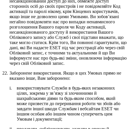
несанкціонований доступ до них, обмежте доступ
сторонніх осіб до своїх пристроїв і не повідомляйте Код
активації та паролі нікому, крім Кінцевих користувачів,
якщо інше не дозволено цими Умовами. Ви зобов’язані
негайно повідомляти нас про випадки ненавмисного
розголошення Вашого пароля чи Коду активації,
несанкціонованого доступу й використання Вашого
Облікового запису або Служб і свої підстави вважати, що
таке могло статися. Крім того, Ви повинні гарантувати, що
дані, які Ви надаєте ESET під час реєстрації або через свій
Обліковий запис, є точними та актуальними й що Ви
інформуєте нас про будь-які зміни, оновлюючи інформацію
через свій Обліковий запис.
22.
Заборонене використання.
Якщо в цих Умовах прямо не
вказано інше, Вам заборонено:
i.
використовувати Служби в будь-яких незаконних
цілях, зокрема у зв’язку зі злочинними й
шахрайськими діями та будь-яким способом, який
може призвести до переривання роботи чи збоїв або
завдати іншої шкоди Службам і вебсайтам ESET чи
іншим особам або іншим чином суперечить цим
Умовам і документації;
ii.
продавати, субліцензувати, здавати в оренду й