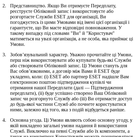
2.
Представництво.
Якщо Ви отримуєте Передплату,
реєструєте Обліковий запис і використовуєте або
розгортаєте Служби ESET для організації, Ви
погоджуєтесь із цими Умовами від імені цієї організації і
гарантуєте, що Ви маєте відповідні повноваження. У
такому випадку під словами "Ви" й "Користувач"
матиметься на увазі організація, а не особа, яка приймає ці
Умови.
3.
Зобов’язувальний характер.
Уважно прочитайте ці Умови,
перш ніж використовувати або купувати будь-які Служби
або створювати Обліковий запис. Ці Умови стануть для
Вас обов’язковими, а договір між Вами й ESET буде
укладено, коли: (i) ESET або партнер ESET надішле Вам
електронною поштою підтвердження купівлі чи
отримання нашої Передплати (далі —
Підтвердження
передплати
), (ii) буде успішно створено Ваш Обліковий
запис чи розгорнуто Службу або (iii) Ви отримаєте доступ
до будь-якої частини Служб або почнете користуватися
ними, залежно від того, яка з подій відбудеться раніше.
4.
Основна угода.
Ці Умови являють собою основну угоду, у
якій викладено загальні умови надання й використання
Служб. Виключно на певні Служби або їх компоненти, а
також на конкретних Користувачів можуть поширюватися