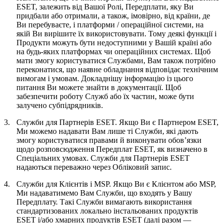
ESET, залежить від Вашої Ролі, Передплати, яку Ви
придбали або отримали, а також, імовірно, від країни, де
Ви перебуваєте, і платформи / операційної системи, на
якій Ви вирішите їх використовувати. Тому деякі функції і
Продукти можуть бути недоступними у Вашій країні або
на будь-яких платформах чи операційних системах. Щоб
мати змогу користуватися Службами, Вам також потрібно
переконатися, що наявне обладнання відповідає технічним
вимогам і умовам. Докладнішу інформацію із цього
питання Ви можете знайти в документації. Щоб
забезпечити роботу Служб або їх частин, може бути
залучено субпідрядників.
3.
Служби для Партнерів ESET.
Якщо Ви є Партнером ESET,
Ми можемо надавати Вам лише ті Служби, які дають
змогу користуватися правами й виконувати обов’язки
щодо розповсюдження Передплат ESET, як визначено в
Спеціальних умовах. Служби для Партнерів ESET
надаються переважно через Обліковий запис.
4.
Служби для Клієнтів і MSP.
Якщо Ви є Клієнтом або MSP,
Ми надаватимемо Вам Служби, що входять у Вашу
Передплату. Такі Служби вимагають використання
стандартизованих локально інстальованих продуктів
ESET і/або хмарних продуктів ESET (далі разом —