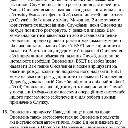
частиною Служби після його розгортання для цілей цих
Умов. Оновлення може охоплювати додавання, видалення
або зміну будь-яких функцій або можливостей, що входять
до Служб, або їх повну заміну. Можливо, Ви не зможете
користуватися відповідними Службами, доки Оновлення
не буде повністю розгорнуто. У деяких випадках Вам
може знадобитися завантажити або інсталювати певне
Оновлення продукту, щоб отримати максимальну користь
від використання наших Служб. ESET може припинити
надавати Вам технічну підтримку й подальші Оновлення
або іншим чином обмежити надання Служб, доки ви не
інсталюєте необхідні Оновлення. ESET не зобов’язана
надавати Вам певне Оновлення й може вирішувати на
власний розсуд, коли й чи доцільно його надавати. ESET
може на власний розсуд припинити надавати Оновлення
(i) для будь-яких версій Служби, відмінних від найновішої,
або (ii) Оновлення, що підтримують використання Служб
у поєднанні з будь-якими версіями операційних систем або
іншого програмного забезпечення, для роботи з якими
призначено Службу.
16.
Оновлення продукту.
Наведені вище правила щодо
Оновлень також застосовуються до Оновлень продуктів,
які інсталюються автоматично, якщо Ви не вимкнете їх у
налаштуваннях Продукту. На надання Оновлень продуктів