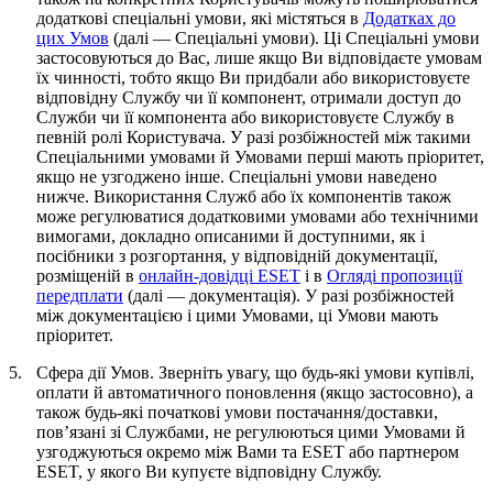
додаткові спеціальні умови, які містяться в
Додатках до
цих Умов
(далі —
Спеціальні умови
). Ці Спеціальні умови
застосовуються до Вас, лише якщо Ви відповідаєте умовам
їх чинності, тобто якщо Ви придбали або використовуєте
відповідну Службу чи її компонент, отримали доступ до
Служби чи її компонента або використовуєте Службу в
певній ролі Користувача. У разі розбіжностей між такими
Спеціальними умовами й Умовами перші мають пріоритет,
якщо не узгоджено інше. Спеціальні умови наведено
нижче. Використання Служб або їх компонентів також
може регулюватися додатковими умовами або технічними
вимогами, докладно описаними й доступними, як і
посібники з розгортання, у відповідній документації,
розміщеній в
онлайн-довідці ESET
і в
Огляді пропозиції
передплати
(далі —
документація
). У разі розбіжностей
між документацією і цими Умовами, ці Умови мають
пріоритет.
5.
Сфера дії Умов.
Зверніть увагу, що будь-які умови купівлі,
оплати й автоматичного поновлення (якщо застосовно), а
також будь-які початкові умови постачання/доставки,
пов’язані зі Службами, не регулюються цими Умовами й
узгоджуються окремо між Вами та ESET або партнером
ESET, у якого Ви купуєте відповідну Службу.