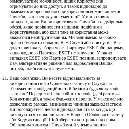
обмежуватиме можливості інших Користувачів
отримувати до них доступ, а також відповідно до
обмежень добросовісного використання кожної окремої
Служби, зазначених у документації. У виняткових
випадках, коли Ви використовуєте Служби в надмірному
обсязі, якщо порівнювати з іншими подібними
Користувачами, або коли таке використання може
вважатися необґрунтованим, Ми залишаємо за собою
право обмежити надання Вам Служб або стягнути з Вас
додаткову плату збори через Партнера ESET або напряму,
якщо жодного Партнера ESET не залучено. У таких
випадках ESET або Партнер ESET повинні запропонувати
Вам альтернативне рішення для задоволення Ваших
потреб, пов’язаних зі Службами.
21.
Ваші обов’язки.
Ви несете відповідальність за
використання свого Облікового запису й Служб і за
збереження конфіденційності й безпеки будь-яких кодів
активації Передплат і ліцензійних ключів (далі разом —
Код активації
), а також будь-яких паролів. У максимально
дозволених рамках, визначених чинним законодавством,
Ви погоджуєтеся нести відповідальність за всі дії, що
виконуються з використанням Вашого Облікового запису
або Коду активації. Щоб зберегти контроль над своїм
Обліковим записом і Службами й унеможливити