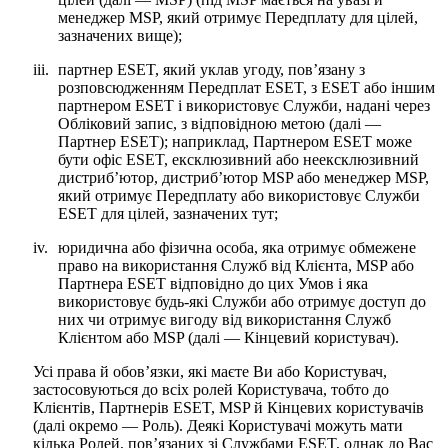
менеджер MSP, який отримує Передплату для цілей,
зазначених вище);
iii.
партнер ESET, який уклав угоду, пов’язану з
розповсюдженням Передплат ESET, з ESET або іншим
партнером ESET і використовує Служби, надані через
Обліковий запис, з відповідною метою (далі —
Партнер ESET
); наприклад, Партнером ESET може
бути офіс ESET, ексклюзивний або неексклюзивний
дистриб’ютор, дистриб’ютор MSP або менеджер MSP,
який отримує Передплату або використовує Служби
ESET для цілей, зазначених тут;
iv.
юридична або фізична особа, яка отримує обмежене
право на використання Служб від Клієнта, MSP або
Партнера ESET відповідно до цих Умов і яка
використовує будь-які Служби або отримує доступ до
них чи отримує вигоду від використання Служб
Клієнтом або MSP (далі —
Кінцевий користувач
).
Усі права й обов’язки, які маєте Ви або Користувач,
застосовуються до всіх ролей Користувача, тобто до
Клієнтів, Партнерів ESET, MSP й Кінцевих користувачів
(далі окремо —
Роль
). Деякі Користувачі можуть мати
кілька Ролей, пов’язаних зі Службами ESET, однак до Вас