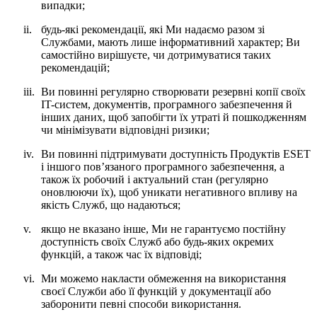
випадки;
ii.
будь-які рекомендації, які Ми надаємо разом зі
Службами, мають лише інформативний характер; Ви
самостійно вирішуєте, чи дотримуватися таких
рекомендацій;
iii.
Ви повинні регулярно створювати резервні копії своїх
IT-систем, документів, програмного забезпечення й
інших даних, щоб запобігти їх утраті й пошкодженням
чи мінімізувати відповідні ризики;
iv.
Ви повинні підтримувати доступність Продуктів ESET
і іншого пов’язаного програмного забезпечення, а
також їх робочий і актуальний стан (регулярно
оновлюючи їх), щоб уникати негативного впливу на
якість Служб, що надаються;
v.
якщо не вказано інше, Ми не гарантуємо постійну
доступність своїх Служб або будь-яких окремих
функцій, а також час їх відповіді;
vi.
Ми можемо накласти обмеження на використання
своєї Служби або її функцій у документації або
заборонити певні способи використання.