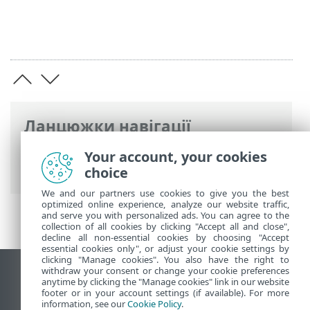
Ланцюжки навігації
Інтерактивна довідка ESET
>
ESET Cloud
Your account, your cookies
Office Security
>
Юридичні документи
choice
We and our partners use cookies to give you the best
optimized online experience, analyze our website traffic,
and serve you with personalized ads. You can agree to the
collection of all cookies by clicking "Accept all and close",
decline all non-essential cookies by choosing "Accept
essential cookies only", or adjust your cookie settings by
clicking "Manage cookies". You also have the right to
withdraw your consent or change your cookie preferences
Переглянути повну версію
anytime by clicking the "Manage cookies" link in our website
footer or in your account settings (if available). For more
End of Life
information, see our
Cookie Policy
.